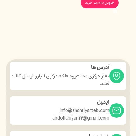
مرجوعی
افزودن به سبد خرید
آدرس ها
دفتر مرکزی : شاهرود فلکه مرکزی انبارو ارسال کالا :
قشم
ایمیل
info@shahriyarteb.com
abdollahiyan22@gmail.com