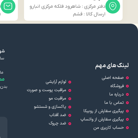
دفتر مرکزی : شاهرود فلکه مرکزی انبارو
m
ارسال کالا : قشم
m
شهر
سال
لینک های مهم
ما
صفحه اصلی
مط
لوازم آرایشی
فروشگاه
بدن 
مراقبت پوست و صورت
درباره ما
مراقبت مو
تماس با ما
پاکسازی و شستشو
پیگیری سفارش از روبیکا
ضد آفتاب
پیگیری سفارش از واتساپ
ضد چروک
حساب کاربری من