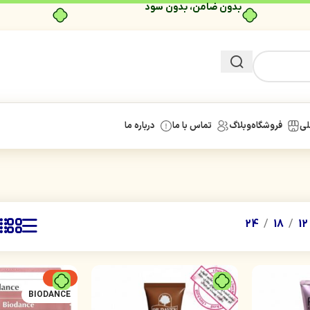
بدون ضامن، بدون سود
لی
فروشگاه
وبلاگ
تماس با ما
درباره ما
24
18
12
-7%
BIODANCE