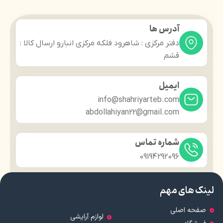
آدرس ها
دفتر مرکزی : شاهرود فلکه مرکزی انبارو ارسال کالا :
قشم
ایمیل
info@shahriyarteb.com
abdollahiyan22@gmail.com
شماره تماس
09194292096
لینک های مهم
صفحه اصلی
لوازم آرایشی