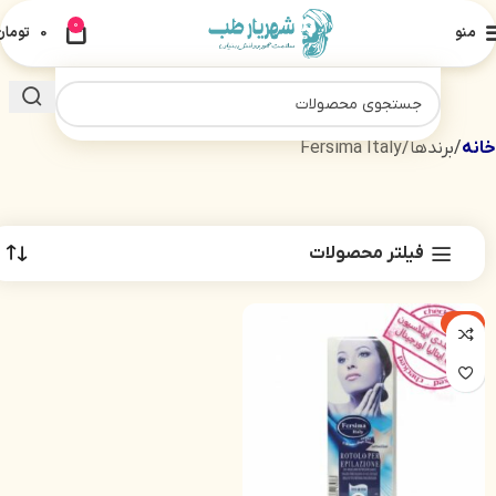
0
منو
0
تومان
خانه
برندها
Fersima Italy
فیلتر محصولات
-8%