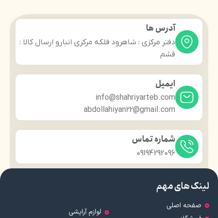
آدرس ها
دفتر مرکزی : شاهرود فلکه مرکزی انبارو ارسال کالا :
قشم
ایمیل
info@shahriyarteb.com
abdollahiyan22@gmail.com
شماره تماس
09194292096
لینک های مهم
صفحه اصلی
لوازم آرایشی