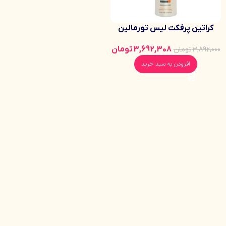
کراتین پرفکت لیس تورمالین
سفید برزیلی (1000میلی)
3,692,308
تومان
3,892,000
تومان
افزودن به سبد خرید