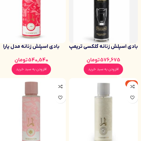
بادی اسپلش زنانه گلکسی تریمپ
بادی اسپلش زنانه مدل یارا
( اینوکتوس پاکورابان) ترکیبی
صورتی (250 میل)
576,675
تومان
540,540
تومان
آرامش بخش لوندر و کندر و عنبر
و وانیل 250 میل ماندگاری بالا
افزودن به سبد خرید
افزودن به سبد خرید
-3%