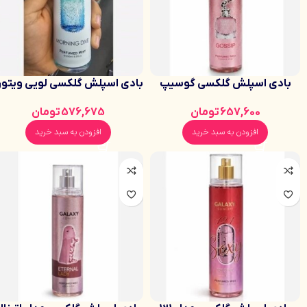
بادی اسپلش گلکسی گوسیپ
بادی اسپلش گلکسی لویی ویتو
رایحه زنانه شیرین، گرم و گلی
خنک، مرکباتی، تمیز، کمی ادویه
657,600
تومان
576,675
تومان
حجم 250 میل
ای مناسب آقایان و خانمها
افزودن به سبد خرید
افزودن به سبد خرید