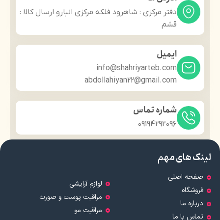
دفتر مرکزی : شاهرود فلکه مرکزی انبارو ارسال کالا :
قشم
ایمیل
info@shahriyarteb.com
abdollahiyan22@gmail.com
شماره تماس
09194292096
لینک های مهم
صفحه اصلی
لوازم آرایشی
فروشگاه
مراقبت پوست و صورت
درباره ما
مراقبت مو
تماس با ما