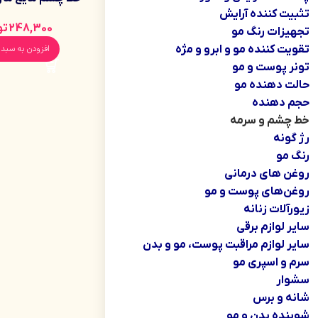
حجم 7 گرمی 
تثبیت کننده آرایش
248,300
تو
حساسیت
تجهیزات رنگ مو
تقویت کننده مو و ابرو و مژه
افزودن به سبد 
تونر پوست و مو
حالت دهنده مو
حجم دهنده
خط چشم و سرمه
رژ گونه
رنگ مو
روغن های درمانی
روغن‌های پوست و مو
زیورآلات زنانه
سایر لوازم برقی
سایر لوازم مراقبت پوست، مو و بدن
سرم و اسپری مو
سشوار
شانه و برس
شوینده بدن و مو