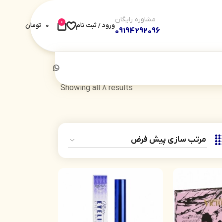
مشاوره رایگان
0
ورود / ثبت نام
0
تومان
09194292096
Showing all 8 results