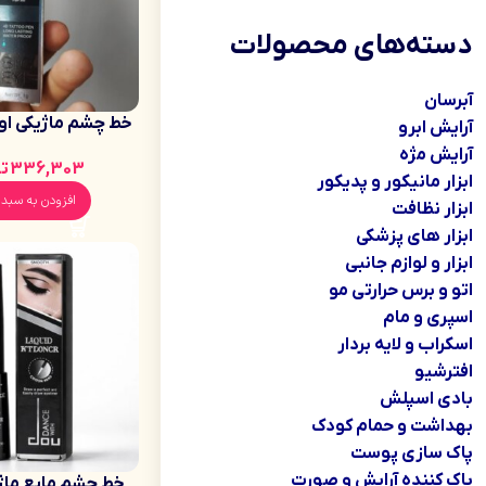
دسته‌های محصولات
آبرسان
خط چشم ماژیکی او
آرایش ابرو
آب اورجین
آرایش مژه
336,303
ت
ابزار مانیکور و پدیکور
افزودن به سبد 
ابزار نظافت
ابزار های پزشکی
ابزار و لوازم جانبی
اتو و برس حرارتی مو
اسپری و مام
اسکراب و لایه بردار
افترشیو
بادی اسپلش
بهداشت و حمام کودک
پاک سازی پوست
پاک کننده آرایش و صورت
خط چشم مایع ماژ