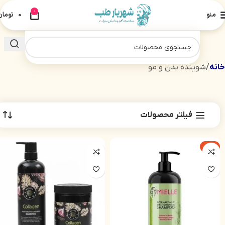
0
منو
0
تومان
خانه
شوینده بدن و مو
فیلتر محصولات
-4%