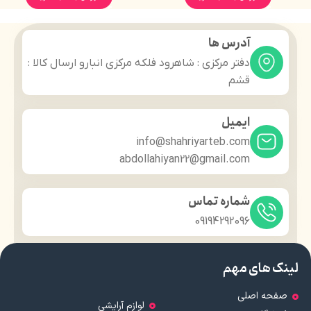
آدرس ها
دفتر مرکزی : شاهرود فلکه مرکزی انبارو ارسال کالا :
قشم
ایمیل
info@shahriyarteb.com
abdollahiyan22@gmail.com
شماره تماس
09194292096
لینک های مهم
صفحه اصلی
لوازم آرایشی