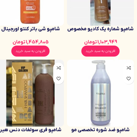
شامپو شماره یک کادیو مخصوص
شامپو شی باتر کنتو اورجینال
استفاده قبل کراتین و بعد کراتین
400 میل
1,103,949
تومان
1,454,805
تومان
افزودن به سبد خرید
افزودن به سبد خرید
شامپو ضد شوره تخصصی مو
شامپو فری سولفات دنس هیر
ویتال مکس کاهش خارش و
1000میل