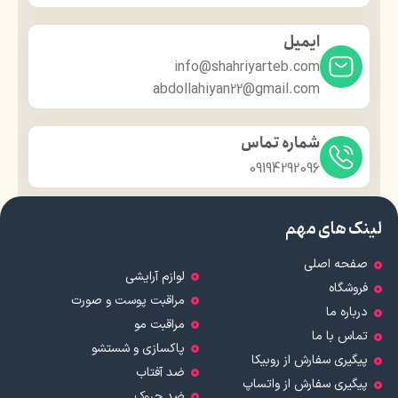
ایمیل
info@shahriyarteb.com
abdollahiyan22@gmail.com
شماره تماس
09194292096
لینک های مهم
صفحه اصلی
لوازم آرایشی
فروشگاه
مراقبت پوست و صورت
درباره ما
مراقبت مو
تماس با ما
پاکسازی و شستشو
پیگیری سفارش از روبیکا
ضد آفتاب
پیگیری سفارش از واتساپ
ضد چروک