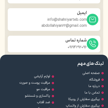
ایمیل
info@shahriyarteb.com
abdollahiyan22@gmail.com
شماره تماس
09194292096
لینک های مهم
صفحه اصلی
لوازم آرایشی
فروشگاه
مراقبت پوست و صورت
درباره ما
مراقبت مو
تماس با ما
پاکسازی و شستشو
پیگیری سفارش از روبیکا
ضد آفتاب
پیگیری سفارش از واتساپ