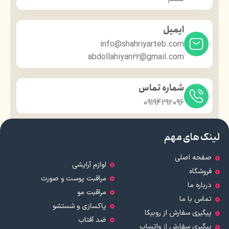
ایمیل
info@shahriyarteb.com
abdollahiyan22@gmail.com
شماره تماس
09194292096
لینک های مهم
صفحه اصلی
لوازم آرایشی
فروشگاه
مراقبت پوست و صورت
درباره ما
مراقبت مو
تماس با ما
پاکسازی و شستشو
پیگیری سفارش از روبیکا
ضد آفتاب
پیگیری سفارش از واتساپ