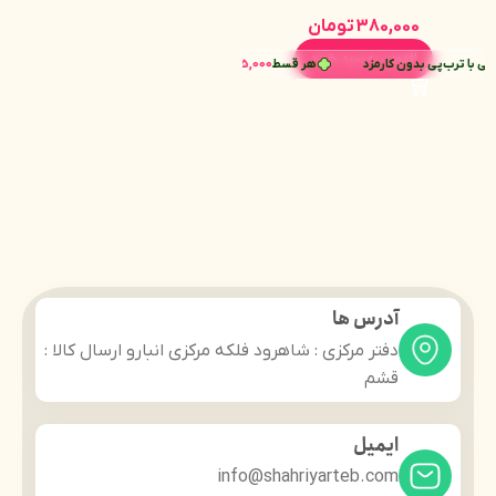
دکتر راشل حجم 100 گرمی
380,000
تومان
افزودن به سبد خرید
 با ترب‌پی بدون کارمزد
هر قسط
95,000
تومان
•
خرید قسطی با ترب‌پی بدون کارمزد
آدرس ها
دفتر مرکزی : شاهرود فلکه مرکزی انبارو ارسال کالا :
قشم
ایمیل
info@shahriyarteb.com