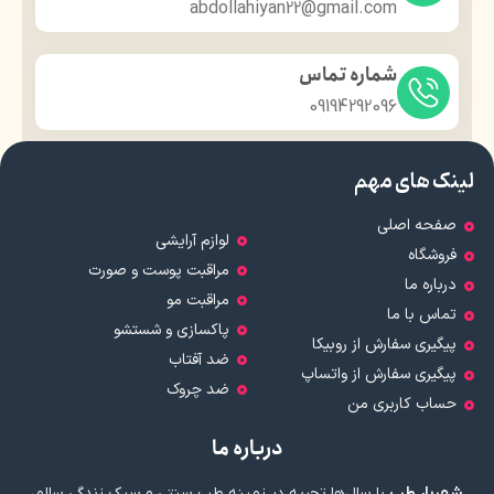
abdollahiyan22@gmail.com
شماره تماس
09194292096
لینک های مهم
صفحه اصلی
لوازم آرایشی
فروشگاه
مراقبت پوست و صورت
درباره ما
مراقبت مو
تماس با ما
پاکسازی و شستشو
پیگیری سفارش از روبیکا
ضد آفتاب
پیگیری سفارش از واتساپ
ضد چروک
حساب کاربری من
درباره ما
شهریار طب
با سال‌ها تجربه در زمینه طب سنتی و سبک زندگی سالم،