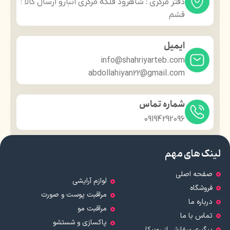
دفتر مرکزی : شاهرود فلکه مرکزی انبارو ارسال کالا :
قشم
ایمیل
info@shahriyarteb.com
abdollahiyan22@gmail.com
شماره تماس
09194292096
لینک های مهم
صفحه اصلی
لوازم آرایشی
فروشگاه
مراقبت پوست و صورت
درباره ما
مراقبت مو
تماس با ما
پاکسازی و شستشو
پیگیری سفارش از روبیکا