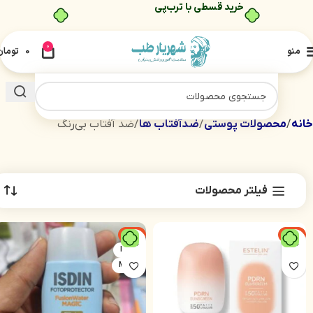
خرید قسطی با ترب‌پی
0
منو
0
تومان
خانه
محصولات پوستی
ضدآفتاب ها
ضد آفتاب بی‌رنگ
فیلتر محصولات
-2%
-8%
ISDIN
50 ML