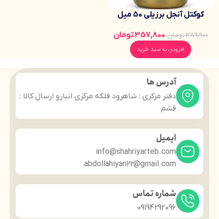
کوکتل آنجل برزیلی 50 میل
افزایش براقیت آینه‌ای مو تقویت
357,800
تومان
389,900
تومان
اثر موادکراتین بوتاکس،
ریباندینگ برای انواع تراپی‌ها
افزودن به سبد خرید
آدرس ها
دفتر مرکزی : شاهرود فلکه مرکزی انبارو ارسال کالا :
قشم
ایمیل
info@shahriyarteb.com
abdollahiyan22@gmail.com
شماره تماس
09194292096