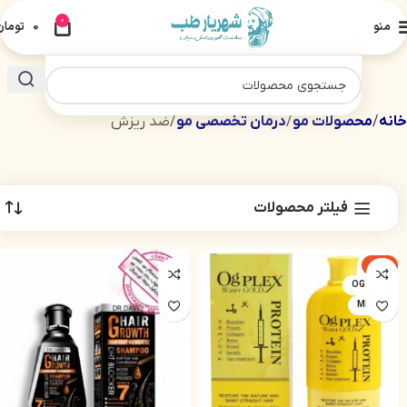
0
منو
0
تومان
خانه
محصولات مو
درمان تخصصی مو
ضد ریزش
فیلتر محصولات
-4%
OG PLEX
850 ML