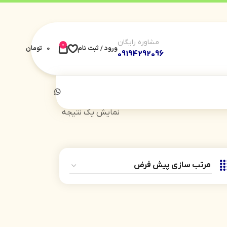
مشاوره رایگان
0
ورود / ثبت نام
0
تومان
09194292096
نمایش یک نتیجه