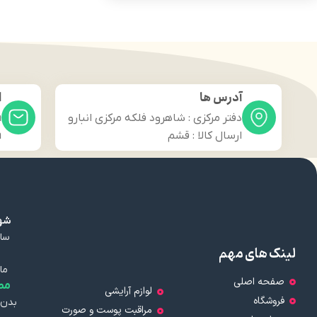
آدرس ها
ا
دفتر مرکزی : شاهرود فلکه مرکزی انبارو
m
ارسال کالا : قشم
m
شهر
سال
لینک های مهم
ما
صفحه اصلی
مط
لوازم آرایشی
فروشگاه
بدن 
مراقبت پوست و صورت