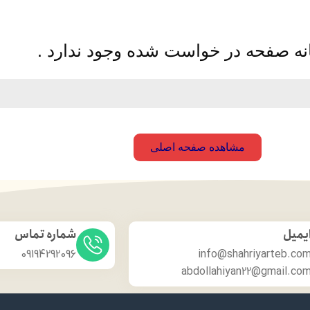
نه صفحه در خواست شده وجود ندارد .
مشاهده صفحه اصلی
یمیل
شماره تماس
09194292096
info@shahriyarteb.co
abdollahiyan22@gmail.co