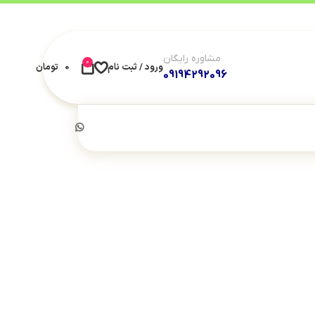
مشاوره رایگان
0
ورود / ثبت نام
0
تومان
09194292096