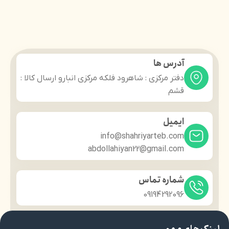
آدرس ها
دفتر مرکزی : شاهرود فلکه مرکزی انبارو ارسال کالا :
قشم
ایمیل
info@shahriyarteb.com
abdollahiyan22@gmail.com
شماره تماس
09194292096