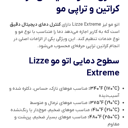
کراتین و تراپی مو
اتو مو لیز Lizze Extreme دارای
کنترل دمای دیجیتال دقیق
است که به کاربر اجازه می‌دهد دما را متناسب با نوع مو و
نوع خدمات تنظیم کند. این ویژگی یکی از الزامات اصلی در
انجام کراتین تراپی حرفه‌ای محسوب می‌شود.
سطوح دمایی اتو مو Lizze
Extreme
340°F (170°C):
مناسب موهای نازک، حساس، دکلره شده و
آسیب‌دیده
375°F (190°C):
مناسب موهای نرمال و متوسط
410°F (210°C):
مناسب موهای ضخیم، موج‌دار یا رنگ‌نشده
480°F (250°C):
مناسب موهای بسیار ضخیم، پرپشت و
مقاوم