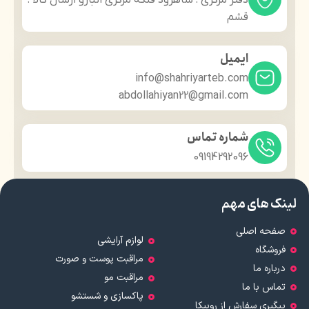
قشم
ایمیل
info@shahriyarteb.com
abdollahiyan22@gmail.com
شماره تماس
09194292096
لینک های مهم
صفحه اصلی
لوازم آرایشی
فروشگاه
مراقبت پوست و صورت
درباره ما
مراقبت مو
تماس با ما
پاکسازی و شستشو
پیگیری سفارش از روبیکا