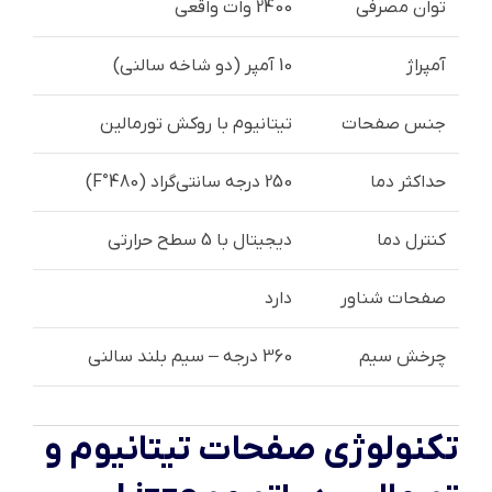
توان مصرفی
2400 وات واقعی
آمپراژ
10 آمپر (دو شاخه سالنی)
جنس صفحات
تیتانیوم با روکش تورمالین
حداکثر دما
250 درجه سانتی‌گراد (480°F)
کنترل دما
دیجیتال با 5 سطح حرارتی
صفحات شناور
دارد
چرخش سیم
360 درجه – سیم بلند سالنی
تکنولوژی صفحات تیتانیوم و