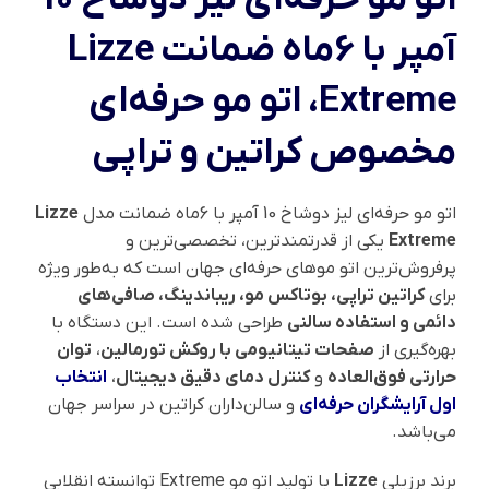
آمپر با 6ماه ضمانت Lizze
Extreme، اتو مو حرفه‌ای
مخصوص کراتین و تراپی
اتو مو حرفه‌ای لیز دوشاخ 10 آمپر با 6ماه ضمانت مدل
Lizze
Extreme
یکی از قدرتمندترین، تخصصی‌ترین و
پرفروش‌ترین اتو موهای حرفه‌ای جهان است که به‌طور ویژه
برای
کراتین تراپی، بوتاکس مو، ریباندینگ، صافی‌های
دائمی و استفاده سالنی
طراحی شده است. این دستگاه با
بهره‌گیری از
صفحات تیتانیومی با روکش تورمالین
،
توان
حرارتی فوق‌العاده
و
کنترل دمای دقیق دیجیتال
،
انتخاب
اول آرایشگران حرفه‌ای
و سالن‌داران کراتین در سراسر جهان
می‌باشد.
برند برزیلی
Lizze
با تولید اتو مو Extreme توانسته انقلابی