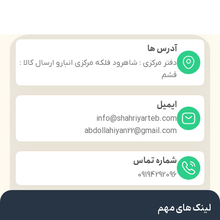
آدرس ها
دفتر مرکزی : شاهرود فلکه مرکزی انبارو ارسال کالا :
قشم
ایمیل
info@shahriyarteb.com
abdollahiyan22@gmail.com
شماره تماس
09194292096
لینک های مهم