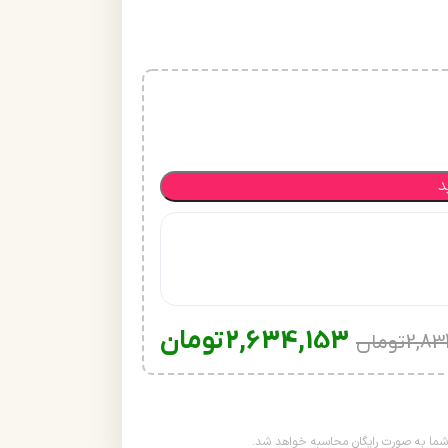
د
2,634,153
تومان
2,83
تومان