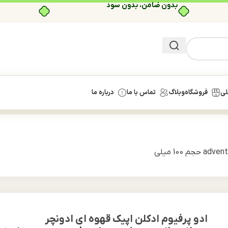
بدون ضامن، بدون سود
لی
فروشگاه
وبلاگ
تماس با ما
درباره ما
ادو پرفیوم ادکلن اپیک قهوه ای ادونچر مردانه جانوین مدل adventurus حجم 100 میلی
ادو پرفیوم ادکلن اپیک قهوه ای ادونچر