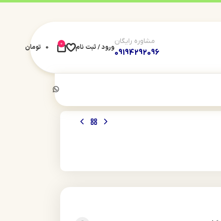
مشاوره رایگان
0
ورود / ثبت نام
0
تومان
09194292096