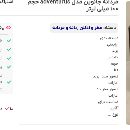
مردانه جانوین مدل adventurus حجم
اشتراک 
100 میلی لیتر
دسته:
عطر و ادکلن زنانه و مردانه
60
دسته‌بندی
خر
آرایشی
ار
برند
جانوین
اب
حجم
پشت
100
قب
کشور مبدا برند
صو
امارات
وج
کشور سازنده
امارات
مناسب برای
آقایان
10 در انبار
نوع …