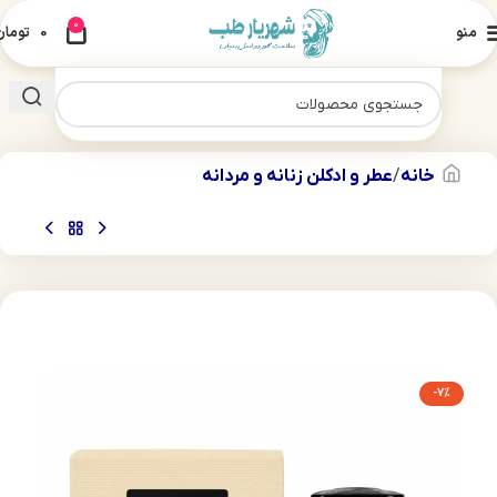
0
منو
0
تومان
خانه
عطر و ادکلن زنانه و مردانه
-7%