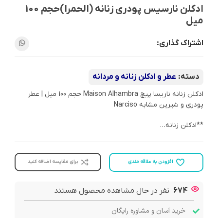
ادکلن نارسیس پودری زنانه (الحمرا)حجم 100
میل
اشتراک گذاری:
دسته:
عطر و ادکلن زنانه و مردانه
ادکلن زنانه ناريسا پيچ Maison Alhambra حجم 100 میل | عطر
پودری و شیرین مشابه Narciso
**ادکلن زنانه…
افزودن به علاقه مندی
برای مقایسه اضافه کنید
674
نفر در حال مشاهده محصول هستند
خرید آسان و مشاوره رایگان