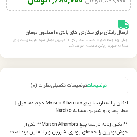
2,680,000
تومان
2,880,000
تومان
ارسال رایگان برای سفارش های بالای 10 میلیون تومان
چنان چه جمع صورت حساب شما بالای 10 میلیون تومان شود هزینه پست برای
شما به صورت رایگان محاسبه خواهد شد.
توضیحات
توضیحات تکمیلی
نظرات (0)
ادکلن زنانه ناريسا پيچ Maison Alhambra حجم 100 میل |
عطر پودری و شیرین مشابه Narciso
**ادکلن زنانه ناريسا پيچ Maison Alhambra** یکی از
خوش‌بوترین رایحه‌های پودری، شیرین و زنانه این برند است