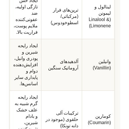
ایجاد حس
لینالول و
تازگی اولیه،
ترپن‌های فرار
لیمونن
ضد
(مرکباتی/
(Linalool &
عفونی‌کننده
اسطوخودوس)
Limonene)
ملایم پوست،
فراریت بالا.
ایجاد رایحه
شیرین و
پودری وانیل،
وانیلین
آلدهیدهای
افزایش‌دهنده
(Vanillin)
آروماتیک سنگین
دوام و
پایداری سایر
اسانس‌ها.
ایجاد رایحه
گرم شبیه به
علف خشک
ترکیبات آلی
کومارین
و بادام
حلقوی (موجود در
(Coumarin)
شیرین،
دانه تونکا)
تثبیت‌کننده