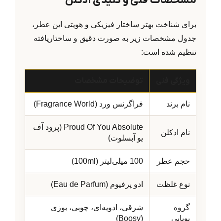
مشخصات فنی و کلیدی ادکلن
برای شناخت بهتر ساختار فیزیکی و هویتی این عطر،
جدول مشخصات زیر به صورت دقیق و ساختاریافته
تنظیم شده است:
ویژگی فنی
توضیحات مشخصات
نام برند
فراگرنس ورد (Fragrance World)
Proud Of You Absolute (پرود آف
نام ادکلن
یو آبسلوت)
حجم عطر
100 میلی‌لیتر (100ml)
نوع غلظت
ادو پرفیوم (Eau de Parfum)
گروه
شرقی، ادویه‌ای، چوبی، بوزی
بویایی
(Boosy)