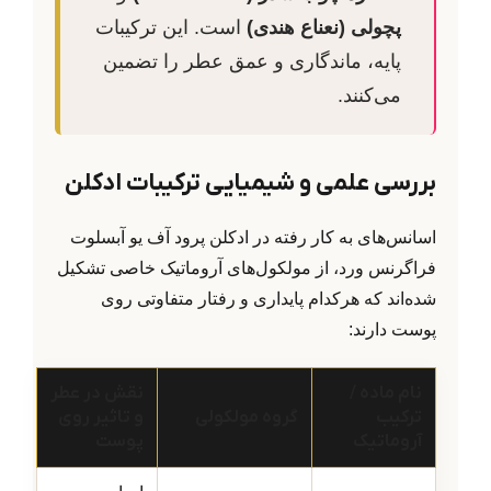
پچولی (نعناع هندی)
است. این ترکیبات
پایه، ماندگاری و عمق عطر را تضمین
می‌کنند.
بررسی علمی و شیمیایی ترکیبات ادکلن
اسانس‌های به کار رفته در ادکلن پرود آف یو آبسلوت
فراگرنس ورد، از مولکول‌های آروماتیک خاصی تشکیل
شده‌اند که هرکدام پایداری و رفتار متفاوتی روی
پوست دارند:
نام ماده /
نقش در عطر
ترکیب
گروه مولکولی
و تاثیر روی
آروماتیک
پوست