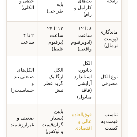
رایحه
نت‌های
خطی و
پایه
کارامل و
الکلی)
طراحی)
رام)
۸ تا ۱۲
۱۲ تا ۲۴
ماندگاری
ساعت
ساعت
۲ تا ۴
(پوست
(ادوپرفیوم
(پرفیوم
ساعت
نرمال)
واقعی)
غلیظ)
الکل
دناتوره
الکل
الکل‌های
نوع الکل
استاندارد
ارگانیک
صنعتی تند
مصرفی
آرایشی
گرید عطر
و
(فاقد
نیش
حساسیت‌زا
متانول)
پایین
تناسب
فوق‌العاده
(بسیار
ضعیف و
قیمت به
عالی و
گران‌قیمت
غیرارزشمند
کیفیت
اقتصادی
و لوکس)