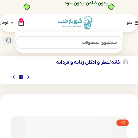
خرید قسطی با ترب‌پی
0
منو
0
تومان
خانه
عطر و ادکلن زنانه و مردانه
-2%