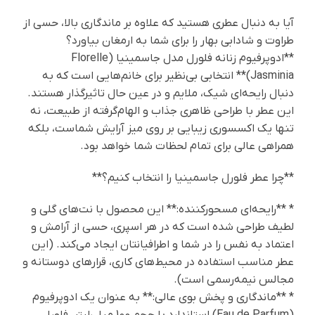
آیا به دنبال عطری هستید که علاوه بر ماندگاری بالا، حسی از
طراوت و شادابی بهار را برای شما به ارمغان بیاورد؟
**ادوپرفیوم زنانه فلورل مدل جاسمینیا (Florelle
Jasminia)** انتخابی بی‌نظیر برای خانم‌هایی است که به
دنبال رایحه‌ای شیک، ملایم و در عین حال تاثیرگذار هستند.
این عطر با طراحی ظاهری جذاب و الهام‌گرفته از طبیعت، نه
تنها یک اکسسوری زیبایی بر روی میز آرایش شماست، بلکه
همراهی عالی برای تمام لحظات شما خواهد بود.
**چرا عطر فلورل جاسمینیا را انتخاب کنیم؟**
* **رایحه‌ای مسحورکننده:** این محصول با نت‌های گلی و
لطیف طراحی شده است که در هر اسپری، حسی از آرامش و
اعتماد به نفس را در شما و اطرافیانتان ایجاد می‌کند. (این
عطر مناسب استفاده در محیط‌های کاری، قرارهای دوستانه و
مجالس نیمه‌رسمی است).
* **ماندگاری و پخش بوی عالی:** به عنوان یک ادوپرفیوم
(Eau de Parfum) استاندارد با حجم 100 میلی‌لیتر، فلورل