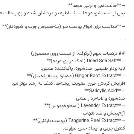
– **حالت‌دهی و نرمی موها**
پس از شستشو، موها سبک، لطیف و درخشان شده و بهتر حالت می‌
– **مناسب برای انواع پوست سر (به‌خصوص چرب و شوره‌دار)**
—
## ترکیبات مهم (برگرفته از لیست روی محصول)
– **Dead Sea Salt (نمک دریای مرده)**
لایه‌بردار طبیعی، ضدشوره، پاک‌کننده عمیق.
– **Ginger Root Extract (عصاره ریشه زنجبیل)**
افزایش گردش خون، تقویت ریشه‌ها، کمک به رشد بهتر مو.
– **Salicylic Acid**
ضدشوره و لایه‌بردار علمی.
– **Lavender Extract (اسطوخودوس)**
آرام‌بخش و ضدالتهاب.
– **Tangerine Peel Extract (پوست نارنگی)**
کنترل چربی و ایجاد حس طراوت.