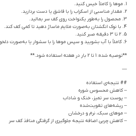
1. موها را کاملاً خیس کنید.
2. مقدار مناسبی از اسکراب را با قاشق یا دست بردارید.
3. محصول را به‌طور یکنواخت روی کف سر بمالید.
4. با نوک انگشتان به‌صورت ملایم ماساژ دهید تا کمی کف کند.
5. 2 تا 3 دقیقه صبر کنید.
6. کاملاً با آب بشویید و سپس موها را با سشوار یا به‌صورت دلخواه حالت دهید.
**توصیه شده: 1 تا 2 بار در هفته استفاده شود.**
—
## نتیجه‌ی استفاده
– کاهش محسوس شوره
– پوست سر تمیز، خنک و شاداب
– ریشه‌های تقویت‌شده
– موهای سبک، نرم و درخشان
– کاهش چربی اضافه نتیجه جلوگیری از گرفتگی منافذ کف سر