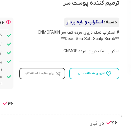
ترمیم کننده پوست سر
دسته:
اسکراب و لایه بردار
76
# اسکراب نمک دریای مرده کف سر CNMOFAXIN
خر
**Dead Sea Salt Scalp Scrub**
ار
اسکراب نمک دریای مرده CNMOF…
اب
پشت
قب
افزودن به علاقه مندی
برای مقایسه اضافه کنید
صو
وج
46 در انبار
46 در انبار