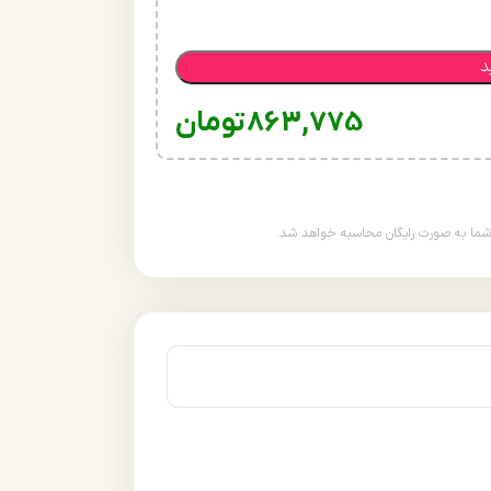
د
863,775
تومان