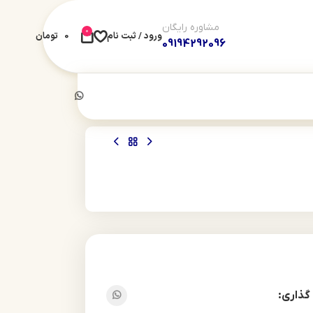
مشاوره رایگان
0
ورود / ثبت نام
0
تومان
09194292096
گذاری: