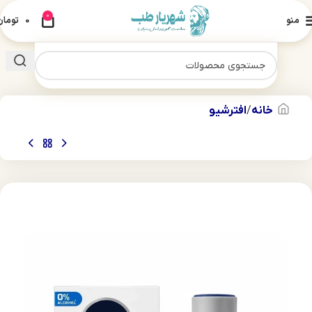
0
منو
0
تومان
خانه
افترشیو