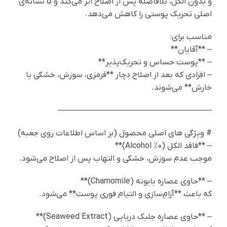
و بدون الکل، بلافاصله پس از اصلاح اثر می‌کند و 5 نشانه‌ی
اصلی تحریک پوستی را کاهش می‌دهد.
مناسب برای:
– **آقایان**
– **پوست حساس و تحریک‌پذیر**
– افرادی که بعد از اصلاح دچار **قرمزی، سوزش، خشکی یا
خارش** می‌شوند.
———————————————————
# ویژگی‌ های اصلی محصول (بر اساس اطلاعات روی جعبه)
– **فاقد الکل (0% Alcohol)**
موجب عدم سوزش، خشکی و التهاب پس از اصلاح می‌شود.
– **حاوی عصاره بابونه (Chamomile)**
که باعث **آرام‌سازی و التیام فوری پوست** می‌شود.
– **حاوی عصاره جلبک دریایی (Seaweed Extract)**