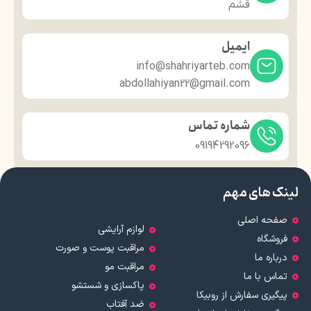
قشم
ایمیل
info@shahriyarteb.com
abdollahiyan22@gmail.com
شماره تماس
09194292096
لینک های مهم
صفحه اصلی
لوازم آرایشی
فروشگاه
مراقبت پوست و صورت
درباره ما
مراقبت مو
تماس با ما
پاکسازی و شستشو
پیگیری سفارش از روبیکا
ضد آفتاب