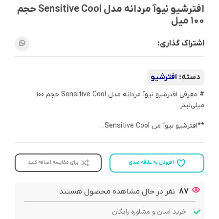
افترشیو نیوآ مردانه مدل Sensitive Cool حجم
100 میل
اشتراک گذاری:
دسته:
افترشیو
# معرفی افترشیو نیوآ مردانه مدل Sensitive Cool حجم 100
میلی‌لیتر
**افترشیو نیوآ من Sensitive Cool…
افزودن به علاقه مندی
برای مقایسه اضافه کنید
87
نفر در حال مشاهده محصول هستند
خرید آسان و مشاوره رایگان