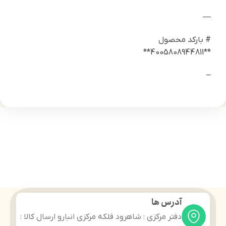
—
# بارکد محصول
**4005808944811**
–
آدرس ها
دفتر مرکزی : شاهرود فلکه مرکزی انبارو ارسال کالا :