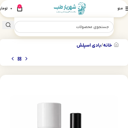
0
منو
0
تومان
خانه
بادی اسپلش