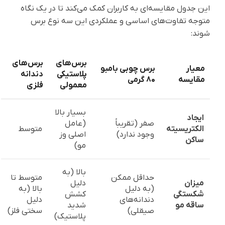
این جدول مقایسه‌ای به کاربران کمک می‌کند تا در یک نگاه
متوجه تفاوت‌های اساسی و عملکردی این سه نوع برس
شوند:
برس‌های
برس‌های
معیار
برس چوبی بامبو
پلاستیکی
دندانه
مقایسه
۸۰ گرمی
معمولی
فلزی
بسیار بالا
ایجاد
صفر (تقریباً
(عامل
الکتریسیته
متوسط
وجود ندارد)
اصلی وز
ساکن
مو)
بالا (به
حداقل ممکن
متوسط تا
میزان
دلیل
(به دلیل
بالا (به
شکستگی
کشش
دندانه‌های
دلیل
ساقه مو
شدید
صیقلی)
سختی فلز)
پلاستیک)