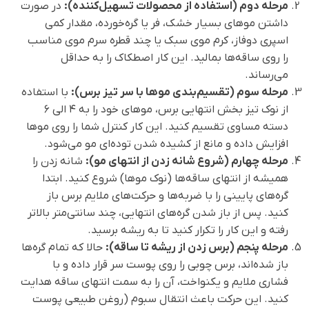
مرحله دوم (استفاده از محصولات تسهیل‌کننده):
در صورت
داشتن موهای بسیار خشک، فر یا گره‌خورده، مقدار کمی
اسپری دوفاز، کرم موی سبک یا چند قطره سرم موی مناسب
را روی ساقه‌ها بمالید. این کار اصطکاک را به حداقل
می‌رساند.
مرحله سوم (تقسیم‌بندی موها با سر تیز برس):
با استفاده
از نوک تیز بخش انتهایی برس، موهای خود را به ۴ الی ۶
دسته مساوی تقسیم کنید. این کار کنترل شما را روی موها
افزایش داده و مانع از کشیده شدن توده‌ای مو می‌شود.
مرحله چهارم (شروع شانه زدن از انتهای مو):
شانه زدن را
همیشه از انتهای ساقه‌ها (نوک موها) شروع کنید. ابتدا
گره‌های پایینی را با ضربه‌ها و حرکت‌های ملایم برس باز
کنید. پس از باز شدن گره‌های انتهایی، چند سانتی‌متر بالاتر
رفته و این کار را تکرار کنید تا به ریشه برسید.
مرحله پنجم (برس زدن از ریشه تا ساقه):
حالا که تمام گره‌ها
باز شده‌اند، برس چوبی را روی پوست سر قرار داده و با
فشاری ملایم و یکنواخت، آن را به سمت انتهای ساقه هدایت
کنید. این حرکت باعث انتقال سبوم (روغن طبیعی پوست