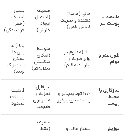
ضعیف
بسیار
عالی (ماساژ
ملایمت با
(احتمال
ضعیف
دهنده و تحریک
پوست سر
ایجاد
(خطر
گردش خون)
خارش)
خراشیدگی)
بالا (اما
متوسط
بالا (مقاوم در
پین‌ها
طول عمر و
(امکان
برابر ضربه و
ممکن
دوام
شکستن
رطوبت ملایم)
است زنگ
دندانه‌ها)
بزنند)
غیرقابل
سازگاری با
قابلیت
۱۰۰٪ تجدیدپذیر و
تجزیه و
محیط
بازیافت
زیست‌تخریب‌پذیر
مضر برای
زیست
محدود
طبیعت
ضعیف
توزیع
بسیار عالی و
(فقط