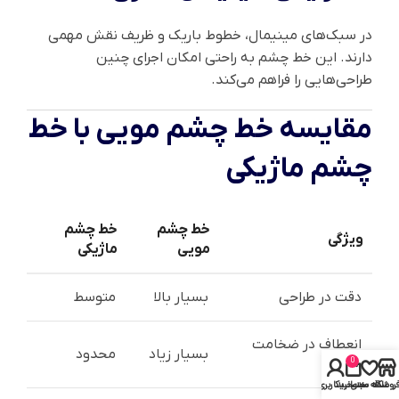
در سبک‌های مینیمال، خطوط باریک و ظریف نقش مهمی
دارند. این خط چشم به راحتی امکان اجرای چنین
طراحی‌هایی را فراهم می‌کند.
مقایسه خط چشم مویی با خط
چشم ماژیکی
خط چشم
خط چشم
ویژگی
مویی
ماژیکی
دقت در طراحی
بسیار بالا
متوسط
انعطاف در ضخامت
بسیار زیاد
محدود
خط
0
روشگاه
علاقه مندی
سبد خرید
حساب کاربری من