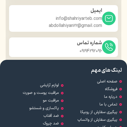
ایمیل
info@shahriyarteb.com
abdollahiyan22@gmail.com
شماره تماس
09194292096
لینک های مهم
صفحه اصلی
لوازم آرایشی
فروشگاه
مراقبت پوست و صورت
درباره ما
مراقبت مو
تماس با ما
پاکسازی و شستشو
پیگیری سفارش از روبیکا
ضد آفتاب
پیگیری سفارش از واتساپ
ضد چروک