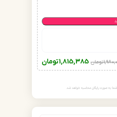
د
1,815,385
تومان
1,980,
تومان