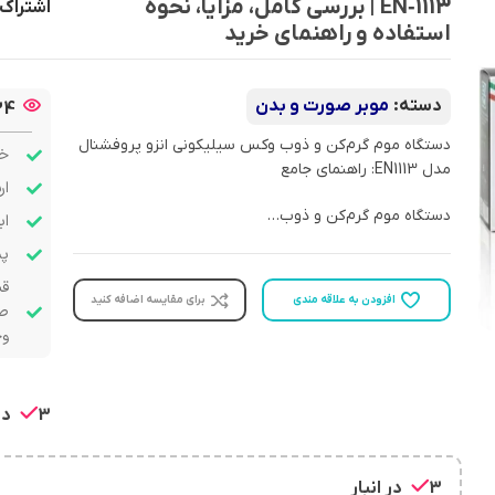
EN‑1113 | بررسی کامل، مزایا، نحوه
اشتراک 
استفاده و راهنمای خرید
دسته:
موبر صورت و بدن
34
دستگاه موم گرم‌کن و ذوب وکس سیلیکونی انزو پروفشنال
خر
مدل EN1113: راهنمای جامع
ار
دستگاه موم گرم‌کن و ذوب…
اب
پشت
قب
افزودن به علاقه مندی
برای مقایسه اضافه کنید
صو
وج
3 در انبار
3 در انبار