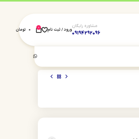
مشاوره رایگان
0
ورود / ثبت نام
0
تومان
09194292096