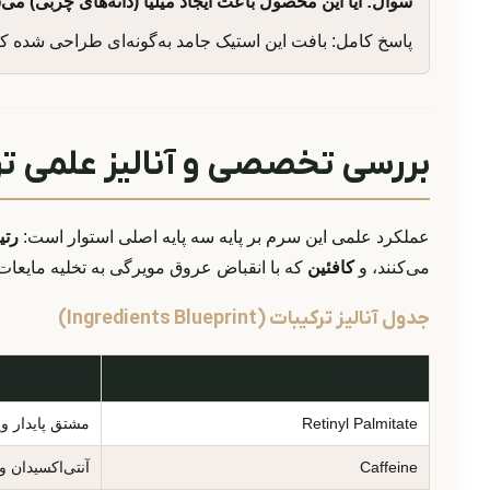
سوال: آیا این محصول باعث ایجاد میلیا (دانه‌های چربی) می
پاسخ کامل: بافت این استیک جامد به‌گونه‌ای طراحی شده که
بررسی تخصصی و آنالیز علمی تر
عملکرد علمی این سرم بر پایه سه پایه اصلی استوار است:
رتی
می‌کنند، و
کافئین
که با انقباض عروق مویرگی به تخلیه مایعات
جدول آنالیز ترکیبات (Ingredients Blueprint)
نام ترکیب
عملکرد اصلی
Retinyl Palmitate
مشتق پایدار ویت
Caffeine
آنتی‌اکسیدان و