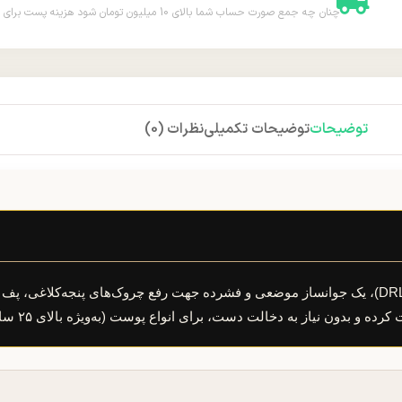
چنان چه جمع صورت حساب شما بالای 10 میلیون تومان شود هزینه پست برای شما به صورت رایگان محاسبه خواهد شد.
توضیحات
توضیحات تکمیلی
نظرات (0)
سرم استیکی دور چشم رتینول و پپتاید دکتر راشل (کد DRL-1807)، یک جوانساز موضعی و فشرده جهت رفع چرو
 بدون نیاز به دخالت دست، برای انواع پوست (به‌ویژه بالای ۲۵ سال) مناسب است.