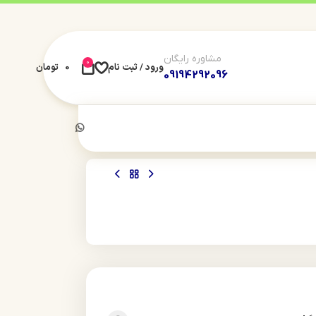
مشاوره رایگان
0
ورود / ثبت نام
0
تومان
09194292096