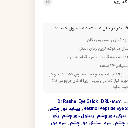
گذاری:
1
نفر در حال مشاهده محصول هستند
ید آسان و مشاوره رایگان
سال در کوتاه ترین زمان ممکن
تدا مقایسه قیمت سپس اقدام به خرید
یبانی ۲۴ ساعته
ل از اقدام به خرید و ثبت سفارش دقت کنید و در
رت نیاز تماس بگیرید ، زیرا امکان مرجوعی کالا
ود ندارد.
:
,
DRL-1807
,
Dr Rashel Eye Stick
Retinol Peptide Eye 
,
پپتاید دور چشم
,
 تیرگی دور چشم
,
رتینول دور چشم
,
رفع
ر چشم
,
سرم استیکی دور چشم
,
سرم دور