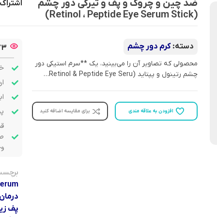
ضد چین و چروک و پف و تیرگی دور چشم
اشتراک 
(Retinol ، Peptide Eye Serum Stick)
دسته:
کرم دور چشم
73
محصولی که تصاویر آن را می‌بینید، یک **سرم استیکی دور
خر
چشم رتینول و پپتاید (Retinol & Peptide Eye Seru…
ار
اب
پشت
افزودن به علاقه مندی
برای مقایسه اضافه کنید
قب
صو
وج
برچسب
Serum
درمان
پف زی