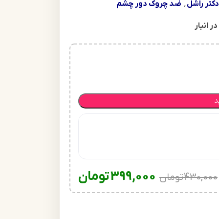
کتر راشل
,
ضد چروک دور چشم
د
399,000
تومان
430,000
تومان