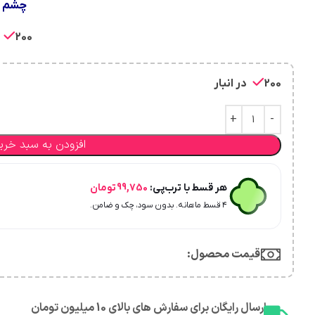
چشم د
200 در انبار
200 در انبار
افزودن به سبد خری
هر قسط با ترب‌پی:
99,750
تومان
۴ قسط ماهانه. بدون سود، چک و ضامن.
قیمت محصول:​
ارسال رایگان برای سفارش های بالای 10 میلیون تومان