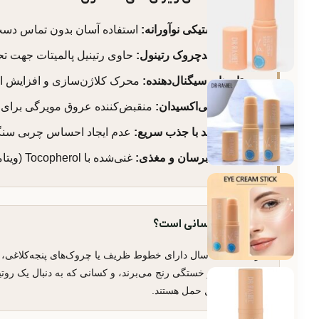
فرمت استیکی نوآورانه:
استفاده آسان بدون تماس دست
کمپوند ضدچروک رتینول:
حاوی رتینیل پالمیتات جهت 
پپتایدهای سیگنال‌دهنده:
محرک کلاژن‌سازی و افزایش ال
کافئین آنتی‌اکسیدان:
منقبض‌کننده عروق مویرگی برای 
بافت جامد با جذب سریع:
عدم ایجاد احساس چربی سنگی
ترکیبات آبرسان و مغذی:
غنی‌شده با Tocopherol (ویتامین E) و موم‌های ساختاری برای حفظ رطوبت.
مناسب چه کسانی است؟
افراد بالای ۲۵ سال دارای خطوط ظریف یا چروک‌های پنجه‌کلاغ
تیرگی ناشی از خستگی رنج می‌برند، و کسانی که به دنبال یک رو
بهداشتی و قابل حمل هستند.