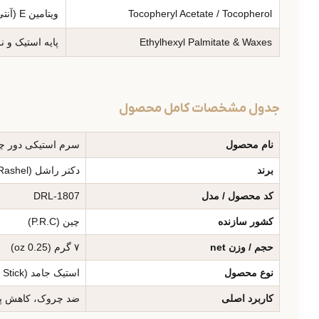
Tocopheryl Acetate / Tocopherol
ویتامین E (آنتی‌اکسیدان)
Ethylhexyl Palmitate & Waxes
پایه استیک و نر
جدول مشخصات کامل محصول
نام محصول
سرم استیکی دور چشم
برند
دکتر راشل (Dr. Rashel)
کد محصول / مدل
DRL-1807
کشور سازنده
چین (P.R.C)
حجم / وزن net
۷ گرم (0.25 oz)
نوع محصول
استیک جامد (Eye Serum Stick)
کاربرد اصلی
ضد چروک، کاهش پف 