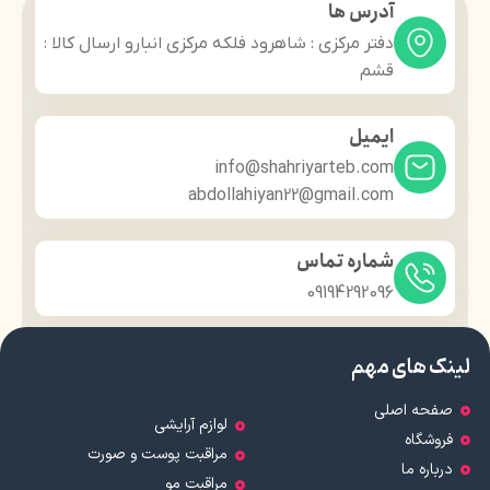
آدرس ها
دفتر مرکزی : شاهرود فلکه مرکزی انبارو ارسال کالا :
قشم
ایمیل
info@shahriyarteb.com
abdollahiyan22@gmail.com
شماره تماس
09194292096
لینک های مهم
صفحه اصلی
لوازم آرایشی
فروشگاه
مراقبت پوست و صورت
درباره ما
مراقبت مو