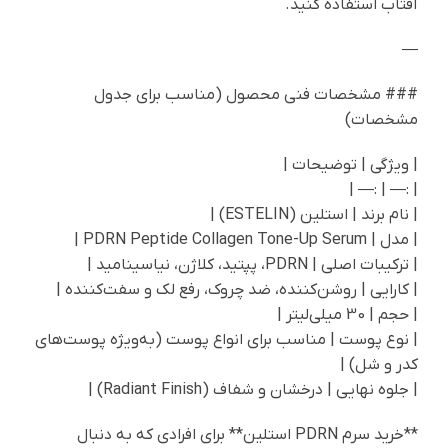
آفتاب استفاده کنید.
—
### مشخصات فنی محصول (مناسب برای جدول
مشخصات)
| ویژگی | توضیحات |
| :— | :— |
| نام برند | استلین (ESTELIN) |
| مدل | PDRN Peptide Collagen Tone-Up Serum |
| ترکیبات اصلی | PDRN، پپتید، کلاژن، نیاسینامید |
| کارایی | روشن‌کننده، ضد چروک، رفع لک و سفت‌کننده |
| حجم | 30 میلی‌لیتر |
| نوع پوست | مناسب برای انواع پوست (به‌ویژه پوست‌های
کدر و شل) |
| جلوه نهایی | درخشان و شفاف (Radiant Finish) |
**خرید سرم PDRN استلین** برای افرادی که به دنبال