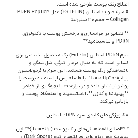
اصلاح رنگ پوست طراحی شده است.
# سرم صورت استلین (ESTELIN) مدل PDRN Peptide
Collagen – حجم 30 میلی‌لیتر
**انقلابی در جوانسازی و درخشش پوست با تکنولوژی
PDRN و نیاسینامید**
سرم PDRN استلین (Estelin) یک محصول تخصصی برای
کسانی است که به دنبال درمان تیرگی، شل‌شدگی و
ناهماهنگی رنگ پوست هستند. این سرم با فرمولاسیون
پیشرفته “Tone-Up”، بلافاصله پس از استفاده پوست را
روشن‌تر نشان داده و در درازمدت با بهره‌گیری از خواص
**پپتیدها و کلاژن**، الاستیسیته و استحکام پوست را
بازیابی می‌کند.
## ویژگی‌های کلیدی سرم PDRN استلین
* **اصلاح ناهماهنگی‌های رنگ پوست (Tone-Up):** این
سرم به طور ویژه برای رفع لک‌های تیره (Dark Spots) و