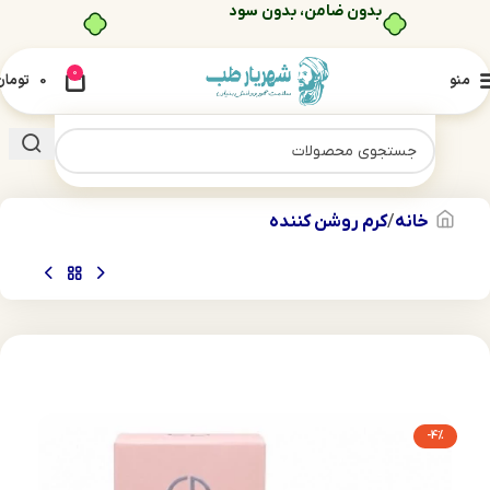
0
منو
0
تومان
خانه
کرم روشن کننده
-4%