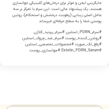
جایگزینی ایمن و موثر برای درمان‌های کلینیکی جوانسازی
هستند، یک پیشنهاد عالی است. این سرم با تمرکز بر سه
عامل اصلی زیبایی (رطوبت، درخشش و استحکام)، روتین
پوستی شما را به سطح حرفه‌ای میرساند
#سرم_PDRN_استلین #سرم_پپتید_کلاژن
#روشن_کننده_پوست #سرم_ضد_چروک_استلین
#رفع_لک_صورت #محصولات_تخصصی_استلین
#Estelin_PDRN_Serum #جوانسازی_پوست