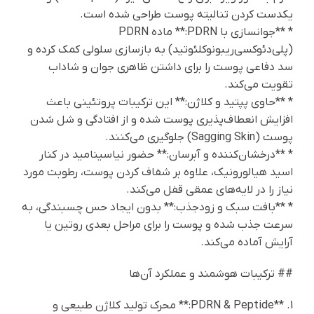
یکدست کردن تنالیته پوست طراحی شده است.
* **جوانسازی با PDRN:** ماده PDRN
(پلی‌دئوکسی‌ریبونوکلئوتید) به بازسازی سلولی کمک کرده و
سد دفاعی پوست را برای داشتن ظاهری جوان و شاداب
تقویت می‌کند.
* **حاوی پپتید و کلاژن:** این ترکیبات پروتئینی باعث
افزایش انعطاف‌پذیری پوست شده و از افتادگی و شل شدن
پوست (Sagging Skin) جلوگیری می‌کنند.
* **درخشان‌کننده و آبرسان:** حضور نیاسینامید در کنار
اسید هیالورونیک، علاوه بر شفاف کردن پوست، رطوبت مورد
نیاز را در لایه‌های عمقی قفل می‌کند.
* **بافت سبک و زودجذب:** بدون ایجاد حس چسبندگی، به
سرعت جذب شده و پوست را برای مراحل بعدی روتین یا
آرایش آماده می‌کند.
## ترکیبات هوشمند و عملکرد آن‌ها
1. **PDRN & Peptide:** محرک تولید کلاژن طبیعی و