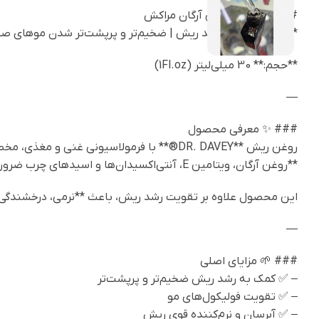
### ✅ حاوی روغن آرگان مراکش
**افزایش‌دهنده رشد ریش | ضخیم‌تر و پرپشت‌تر شدن موهای ص
**حجم:** 30 میلی‌لیتر (1Fl.oz)
—
### ✨ معرفی محصول
روغن ریش **DR. DAVEY®** با فرمولاسیونی 
**روغن آرگان، ویتامین E، آنتی‌اکسیدان‌ها و اسیدهای چرب ضروری** به تغذیه عمیق فولیکول‌های مو کمک کرده و ظاهر ریش را **پرپشت‌تر، ضخیم‌تر و سالم‌تر** نشان می‌دهد.
این محصول علاوه بر تقویت رشد ریش، باعث **نرمی، درخشندگی و 
—
### 🌱 مزایای اصلی
– ✅ کمک به رشد ریش ضخیم‌تر و پرپشت‌تر
– ✅ تقویت فولیکول‌های مو
– ✅ آبرسان و نرم‌کننده قوی ریش