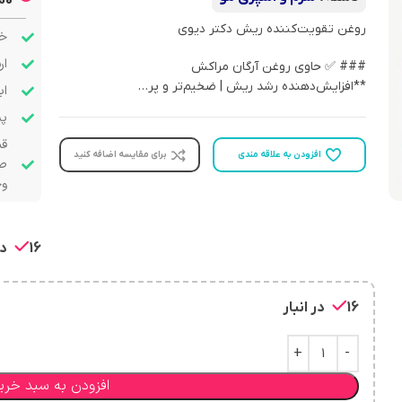
50
روغن تقویت‌کننده ریش دکتر دیوی
خر
ار
### ✅ حاوی روغن آرگان مراکش
**افزایش‌دهنده رشد ریش | ضخیم‌تر و پر…
اب
پشت
قب
افزودن به علاقه مندی
برای مقایسه اضافه کنید
صو
وج
16 در انبار
16 در انبار
افزودن به سبد خری