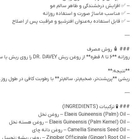
– ✅ افزایش درخشندگی و ظاهر سالم مو
– ✅ مناسب ماساژ صورت و استفاده روزانه
– ✅ قابل استفاده به‌عنوان افترشیو و مراقبت پس از اصلاح
—
### 🧴 روش مصرف
روزانه **6 تا 8 قطره** از روغن ریش DR. DAVEY را روی ریش یا سبیل خود ریخته و به‌آرامی ماساژ دهید تا کاملاً جذب شده و به عمق فولیکول‌های مو نفوذ کند.
**نتیجه:**
ریشی **پرپشت‌تر، ضخیم‌تر، سالم‌تر** با رطوبت کافی در طول روز.
—
### 🧪 ترکیبات (INGREDIENTS)
– Elaeis Guineensis (Palm) Oil – روغن نخل
– Elaeis Guineensis (Palm Kernel) Oil – روغن هسته نخل
– Camellia Sinensis Seed Oil – روغن دانه چای
– Zingiber Officinale (Ginger) Root Oil – روغن ریشه زنجبیل