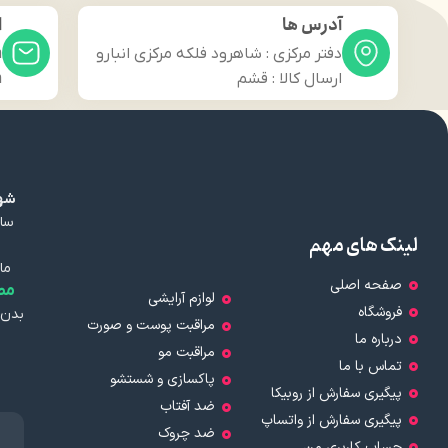
آدرس ها
ا
دفتر مرکزی : شاهرود فلکه مرکزی انبارو
m
ارسال کالا : قشم
m
شهر
سال
لینک های مهم
ما
صفحه اصلی
مط
لوازم آرایشی
فروشگاه
بدن 
مراقبت پوست و صورت
درباره ما
مراقبت مو
تماس با ما
پاکسازی و شستشو
پیگیری سفارش از روبیکا
ضد آفتاب
پیگیری سفارش از واتساپ
ضد چروک
حساب کاربری من