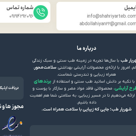
یمیل
شماره تماس
09194292096
info@shahriyarteb.co
abdollahiyan22@gmail.co
درباره ما
یار طب
با سال‌ها تجربه در زمینه طب سنتی و سبک زندگی
م، امروز با ارائه‌ی محصولات آرایشی بهداشتی
سلامت‌محور
،
همراه زیبایی و تندرستی شماست.
برندهای
 با تکیه بر دانش اساتید طب سنتی و استفاده از
دریافت اپلی
رح آرایشی
، محصولاتی فاقد مواد مضر و سازگار با پوست و
ارائه می‌دهیم تا در مسیر زیبایی، به سلامتی شما هم اهمیت
داده باشیم.
مجوز ها و ن
شهریار طب؛ جایی که زیبایی با سلامت همراه است.