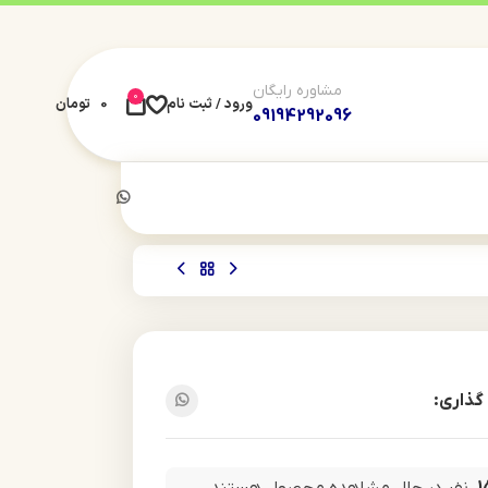
مشاوره رایگان
0
ورود / ثبت نام
0
تومان
09194292096
گذاری: