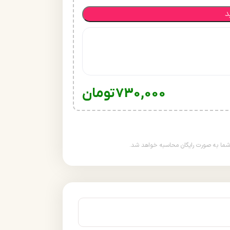
د
730,000
تومان