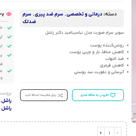
دسته:
درمانی و تخصصی
,
سرم ضد پیری
,
سرم
37
ضدلک
خر
سوپر سرم صورت مدل نیاسینامید دکتر راشل
ار
روشن‌کننده پوست
اب
کاهش منافذ باز و چربی پوست
پشت
ضد التهاب
قب
کاهش قرمزی
صو
آبرسانی و تقویت سد پوستی
وج
برچسب
افزودن به علاقه مندی
برای مقایسه اضافه کنید
راشل
,
راشل
,