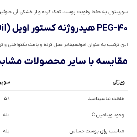
سوربیتول به حفظ رطوبت پوست کمک کرده و از خشکی آن جلوگیری
PEG-40 هیدروژنه کستور اویل (PEG-40 Hydrogenated Castor Oil)
این ترکیب به عنوان امولسیفایر عمل کرده و باعث یکنواختی و 
مقایسه با سایر محصولات مشابه
ویژگی
سوپر 
غلظت نیاسینامید
5%
وجود ویتامین C
بله
مناسب برای پوست حساس
بله