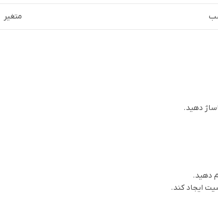
ب
متغیر
اساژ دهید.
 دهید.