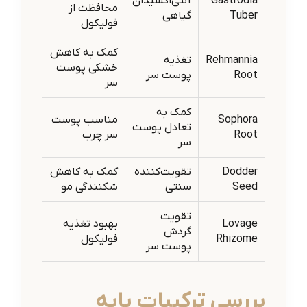
Gastrodia
آنتی‌اکسیدان
محافظت از
Tuber
گیاهی
فولیکول
کمک به کاهش
Rehmannia
تغذیه
خشکی پوست
Root
پوست سر
سر
کمک به
Sophora
مناسب پوست
تعادل پوست
Root
سر چرب
سر
Dodder
تقویت‌کننده
کمک به کاهش
Seed
سنتی
شکنندگی مو
تقویت
Lovage
بهبود تغذیه
گردش
Rhizome
فولیکول
پوست سر
بررسی ترکیبات پایه