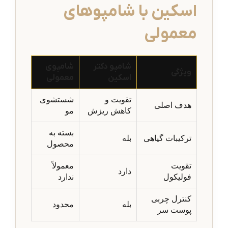
اسکین با شامپوهای
معمولی
شامپو دکتر
شامپوی
ویژگی
اسکین
معمولی
تقویت و
شستشوی
هدف اصلی
کاهش ریزش
مو
بسته به
ترکیبات گیاهی
بله
محصول
تقویت
معمولاً
دارد
فولیکول
ندارد
کنترل چربی
بله
محدود
پوست سر