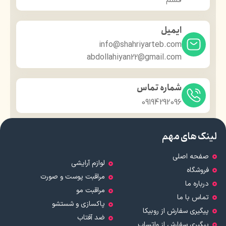
ایمیل
info@shahriyarteb.com
abdollahiyan22@gmail.com
شماره تماس
09194292096
لینک های مهم
صفحه اصلی
لوازم آرایشی
فروشگاه
مراقبت پوست و صورت
درباره ما
مراقبت مو
تماس با ما
پاکسازی و شستشو
پیگیری سفارش از روبیکا
ضد آفتاب
پیگیری سفارش از واتساپ