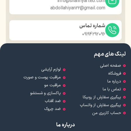
info@shahriyarteb.com
abdollahiyan22@gmail.com
شماره تماس
09194292096
لینک های مهم
صفحه اصلی
لوازم آرایشی
فروشگاه
مراقبت پوست و صورت
درباره ما
مراقبت مو
تماس با ما
پاکسازی و شستشو
پیگیری سفارش از روبیکا
ضد آفتاب
پیگیری سفارش از واتساپ
ضد چروک
حساب کاربری من
درباره ما