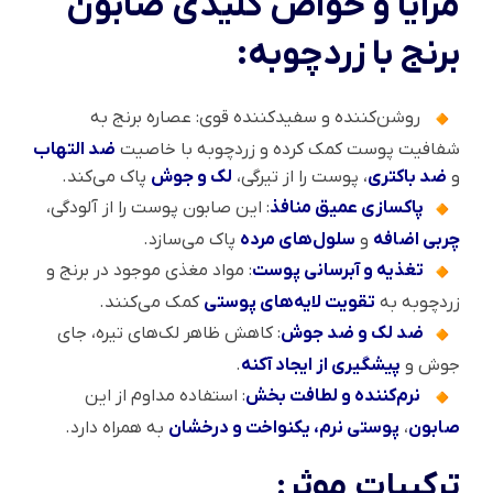
مزایا و خواص کلیدی صابون
برنج با زردچوبه:
روشن‌کننده و سفیدکننده قوی: عصاره برنج به
شفافیت پوست کمک کرده و زردچوبه با خاصیت
ضد التهاب
و
ضد باکتری
، پوست را از تیرگی،
لک و جوش
پاک می‌کند.
پاکسازی عمیق منافذ
: این صابون پوست را از آلودگی،
چربی اضافه
و
سلول‌های مرده
پاک می‌سازد.
تغذیه و آبرسانی پوست
: مواد مغذی موجود در برنج و
زردچوبه به
تقویت لایه‌های پوستی
کمک می‌کنند.
ضد لک و ضد جوش
: کاهش ظاهر لک‌های تیره، جای
جوش و
پیشگیری از ایجاد آکنه
.
نرم‌کننده و لطافت‌ بخش
: استفاده مداوم از این
صابون
،
پوستی نرم، یکنواخت و درخشان
به همراه دارد.
ترکیبات موثر: