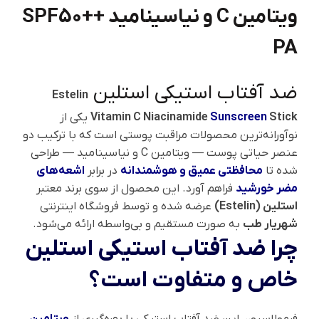
ویتامین C و نیاسینامید SPF50++
PA
ضد آفتاب استیکی استلین
Estelin
Stick
Sunscreen
Vitamin C Niacinamide
یکی از
نوآورانه‌ترین محصولات مراقبت پوستی است که با ترکیب دو
عنصر حیاتی پوست — ویتامین C و نیاسینامید — طراحی
شده تا
محافظتی عمیق و هوشمندانه
در برابر
اشعه‌های
مضر خورشید
فراهم آورد. این محصول از سوی برند معتبر
استلین (Estelin)
عرضه شده و توسط فروشگاه اینترنتی
شهریار طب
به صورت مستقیم و بی‌واسطه ارائه می‌شود.
چرا ضد آفتاب استیکی استلین
خاص و متفاوت است؟
فرمولاسیون این ضد آفتاب استیکی با بهره‌گیری از
ویتامین