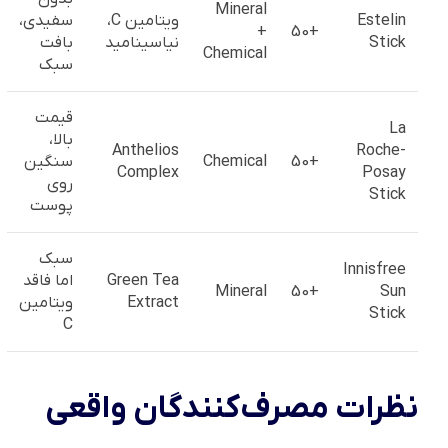
Mineral
Estelin
ویتامین C،
سفیدی،
+
+50
Stick
نیاسینامید
بافت
Chemical
سبک
قیمت
La
بالا،
Anthelios
Roche-
+50
Chemical
سنگین
Complex
Posay
روی
Stick
پوست
سبک
Innisfree
Green Tea
اما فاقد
Mineral
+50
Sun
Extract
ویتامین
Stick
C
نظرات مصرف‌کنندگان واقعی