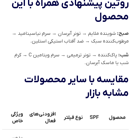
روتین پیشنهادی همراه با این
محصول
صبح:
شوینده ملایم → تونر آبرسان → سرم نیاسینامید →
مرطوب‌کننده سبک → ضد آفتاب استیکی استلین.
شب:
پاک‌کننده → تونر ترمیمی → سرم ویتامین C → کرم
شب یا ماسک آبرسان.
مقایسه با سایر محصولات
مشابه بازار
افزودنی‌های
ویژگی
محصول
SPF
نوع فیلتر
فعال
خاص
بدون