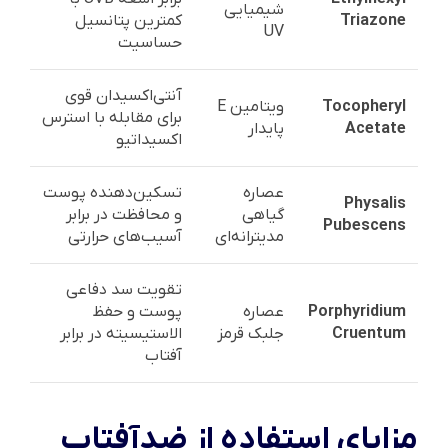
شیمیایی
Triazone
کمترین پتانسیل
UV
حساسیت
آنتی‌اکسیدان قوی
Tocopheryl
ویتامین E
برای مقابله با استرس
Acetate
پایدار
اکسیداتیو
عصاره
تسکین‌دهنده پوست
Physalis
گیاهی
و محافظت در برابر
Pubescens
مدیترانه‌ای
آسیب‌های حرارتی
تقویت سد دفاعی
Porphyridium
عصاره
پوست و حفظ
Cruentum
جلبک قرمز
الاستیسیته در برابر
آفتاب
مزایای استفاده از ضدآفتاب