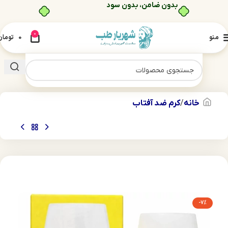
بدون ضامن، بدون سود
0
منو
0
تومان
خانه
کرم ضد آفتاب
-7%