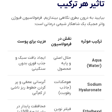
تاثیر هر ترکیب
بیایید به درون بطری نگاهی بیندازیم. فرمولاسیون فیوژن
واتر مجیک یک شاهکار شیمی درمانی است:
نقش در
ترکیب موثره
مزیت برای پوست
فرمولاسیون
حلال اصلی
ایجاد بافت سبک و
Aqua
و پایه
جذب فوری بدون
(Water)
محصول
سنگینی
هومکتانت
آبرسانی عمقی و پر
Sodium
(جاذب
کردن خطوط ریز ناشی
Hyaluronate
رطوبت)
از کم‌آبی
محافظت پایدار در
فیلتر نوین
Ethylhexyl
برابر اشعه UVB با