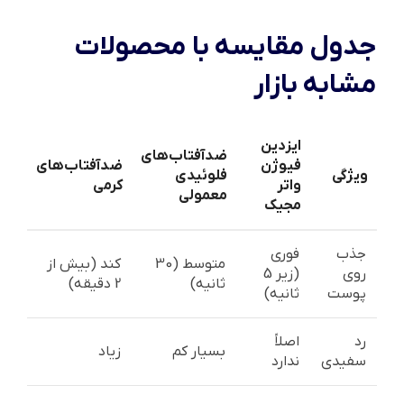
جدول مقایسه با محصولات
مشابه بازار
ایزدین
ضدآفتاب‌های
فیوژن
ضدآفتاب‌های
ویژگی
فلوئیدی
واتر
کرمی
معمولی
مجیک
جذب
فوری
متوسط (30
کند (بیش از
روی
(زیر 5
ثانیه)
2 دقیقه)
پوست
ثانیه)
رد
اصلاً
بسیار کم
زیاد
سفیدی
ندارد