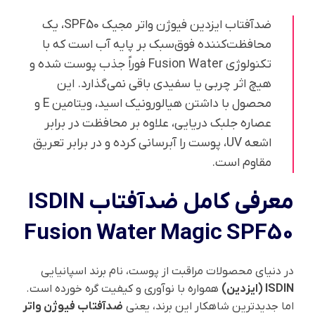
ضدآفتاب ایزدین فیوژن واتر مجیک SPF50، یک
محافظت‌کننده فوق‌سبک بر پایه آب است که با
تکنولوژی Fusion Water فوراً جذب پوست شده و
هیچ اثر چربی یا سفیدی باقی نمی‌گذارد. این
محصول با داشتن هیالورونیک اسید، ویتامین E و
عصاره جلبک دریایی، علاوه بر محافظت در برابر
اشعه UV، پوست را آبرسانی کرده و در برابر تعریق
مقاوم است.
معرفی کامل ضدآفتاب ISDIN
Fusion Water Magic SPF50
در دنیای محصولات مراقبت از پوست، نام برند اسپانیایی
ISDIN (ایزدین)
همواره با نوآوری و کیفیت گره خورده است.
اما جدیدترین شاهکار این برند، یعنی
ضدآفتاب فیوژن واتر