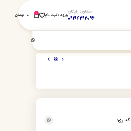
مشاوره رایگان
0
ورود / ثبت نام
0
تومان
09194292096
گذاری: