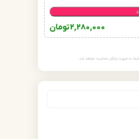
د
2,280,000
تومان