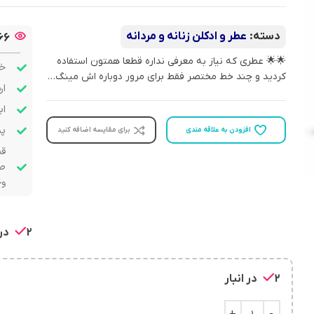
دسته:
عطر و ادکلن زنانه و مردانه
66
🌟🌟 عطری که نیاز به معرفی نداره قطعا همتون استفاده
خر
کردید و چند خط مختصر فقط برای مرور دوباره اش مینگ…
ار
اب
پشت
افزودن به علاقه مندی
برای مقایسه اضافه کنید
قب
صو
وج
2 در انبار
2 در انبار