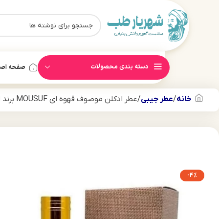
دسته بندی محصولات
صفحه اص
خانه
عطر جیبی
عطر ادکلن موصوف قهوه ای MOUSUF برند ارض الزعفران 50 میل
-4%