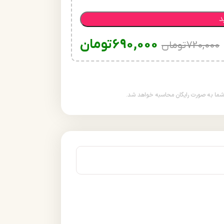
د
690,000
تومان
720,000
تومان