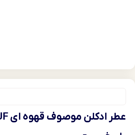
عطر ادکلن موصوف قهوه ای MOUSUF ارض الزعفران 50 میل