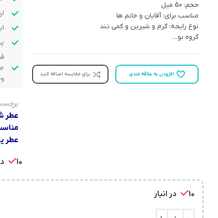
حجم: 50 ميل
ار
مناسب برای: آقایان و خانم ها
نوع رایحه: گرم و شیرین و کمی تند
اب
گروه بو…
پشت
قب
صو
افزودن به علاقه مندی
برای مقایسه اضافه کنید
وج
برچسب
عطر ش
مناسب
عطر ی
10 در انبار
10 در انبار