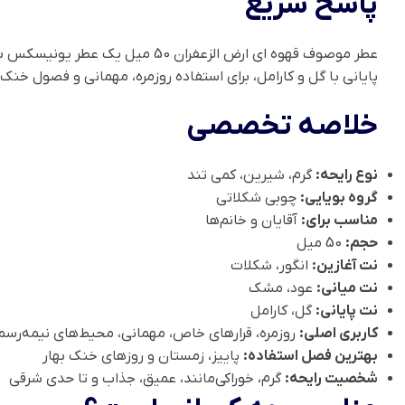
پاسخ سریع
عطر موصوف قهوه ای ارض الزعفران 50 میل یک عطر یونیسکس با رایحه
پایانی با گل و کارامل، برای استفاده روزمره، مهمانی و فصول 
خلاصه تخصصی
نوع رایحه:
گرم، شیرین، کمی تند
گروه بویایی:
چوبی شکلاتی
مناسب برای:
آقایان و خانم‌ها
حجم:
50 میل
نت آغازین:
انگور، شکلات
نت میانی:
عود، مشک
نت پایانی:
گل، کارامل
کاربری اصلی:
روزمره، قرارهای خاص، مهمانی، محیط‌های نیمه‌رس
بهترین فصل استفاده:
پاییز، زمستان و روزهای خنک بهار
شخصیت رایحه:
گرم، خوراکی‌مانند، عمیق، جذاب و تا حدی شرقی