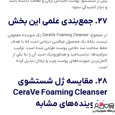
پس از شستشو، پوست احساس نرمی و لطافت داشته باشد
و دچار کشیدگی نشود.
27. جمع‌بندی علمی این بخش
در مجموع، CeraVe Foaming Cleanser یک شوینده معمولی
نیست، بلکه یک محصول مراقبتی-درمانی است که با هدف
حفظ سلامت سد دفاعی پوست طراحی شده است. ترکیب
سرامیدها، نیاسینامید و هیالورونیک اسید آن را به یکی از
کامل‌ترین شوینده‌های پوست چرب و نرمال تبدیل کرده
است.
28. مقایسه ژل شستشوی
CeraVe Foaming Cleanser
با شوینده‌های مشابه
0
روشگاه
علاقه مندی
سبد خرید
حساب کاربری من