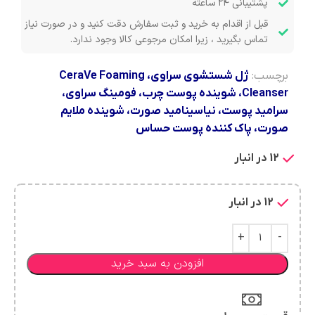
پشتیبانی ۲۴ ساعته
قبل از اقدام به خرید و ثبت سفارش دقت کنید و در صورت نیاز
تماس بگیرید ، زیرا امکان مرجوعی کالا وجود ندارد.
برچسب:
ژل شستشوی سراوی، CeraVe Foaming
Cleanser، شوینده پوست چرب، فومینگ سراوی،
سرامید پوست، نیاسینامید صورت، شوینده ملایم
صورت، پاک کننده پوست حساس
12 در انبار
12 در انبار
افزودن به سبد خرید