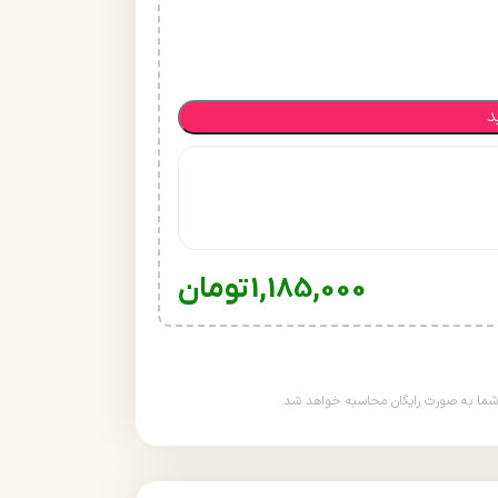
د
1,185,000
تومان