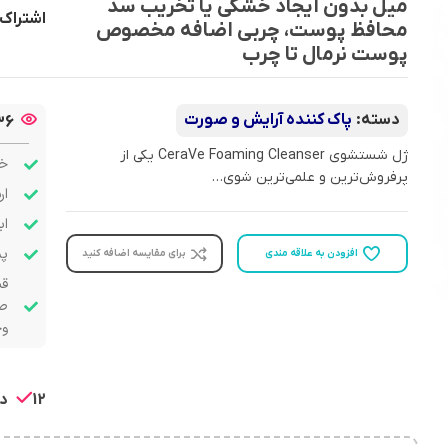
میل بدون ایجاد خشکی یا تخریب سد
اشتراک 
محافظ پوست، چربی اضافه مخصوص
پوست نرمال تا چرب
دسته:
پاک کننده آرایش و صورت
36
ژل شستشوی
CeraVe Foaming Cleanser
یکی از
خر
پرفروش‌ترین و علمی‌ترین شوی…
ار
اب
پشت
افزودن به علاقه مندی
برای مقایسه اضافه کنید
قب
صو
وج
12 در انبار