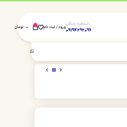
مشاوره رایگان
0
ورود / ثبت نام
0
تومان
09194292096