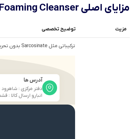
مزایای اصلی CeraVe Foaming Cleanser — تحلیل علمی و تخصصی
مزیت
توضیح تخصصی
ترکیباتی مثل Sarcosinate بدون تحریک، سبوم اضافه را حذف می‌کنند بدون خشکی
آدرس ها
دفتر مرکزی : شاهرود 
انبارو ارسال کالا : قش