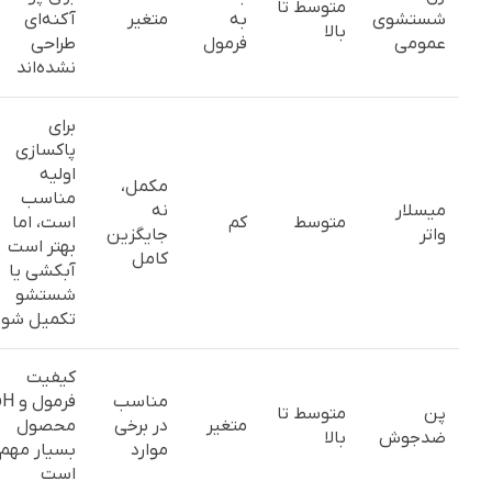
متوسط تا
شستشوی
به
متغیر
آکنه‌ای
بالا
عمومی
فرمول
طراحی
نشده‌اند
برای
پاکسازی
اولیه
مکمل،
مناسب
میسلار
نه
متوسط
کم
است، اما
واتر
جایگزین
بهتر است
کامل
آبکشی یا
شستشو
تکمیل شود
کیفیت
مناسب
فرمول و
پن
متوسط تا
متغیر
در برخی
محصول
ضدجوش
بالا
موارد
بسیار مهم
است