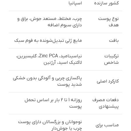
کشور سازنده
اسپانیا
نوع پوست
چرب، مختلط، مستعد جوش، براق و
هدف
دارای سبوم اضافه
بافت
مایع ژلی تبدیل‌شونده به فوم سبک
ترکیبات
نیاسینامید، Zinc PCA، گلیسیرین،
شاخص
لاکتیک اسید، آرژنین
پاکسازی چربی و آلودگی بدون خشکی
کارکرد اصلی
شدید پوست
دفعات مصرف
روزانه 1 تا 2 بار بر اساس تحمل
پیشنهادی
پوست
نوجوانان و بزرگسالان دارای پوست
مناسب برای
چرب یا جوش‌دار