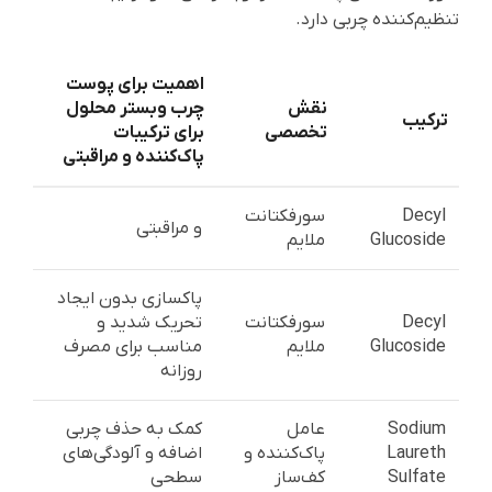
تنظیم‌کننده چربی دارد.
اهمیت برای پوست
نقش
چرب وبستر محلول
ترکیب
تخصصی
برای ترکیبات
پاک‌کننده و مراقبتی
Decyl
سورفکتانت
و مراقبتی
Glucoside
ملایم
پاکسازی بدون ایجاد
Decyl
سورفکتانت
تحریک شدید و
Glucoside
ملایم
مناسب برای مصرف
روزانه
Sodium
عامل
کمک به حذف چربی
Laureth
پاک‌کننده و
اضافه و آلودگی‌های
Sulfate
کف‌ساز
سطحی