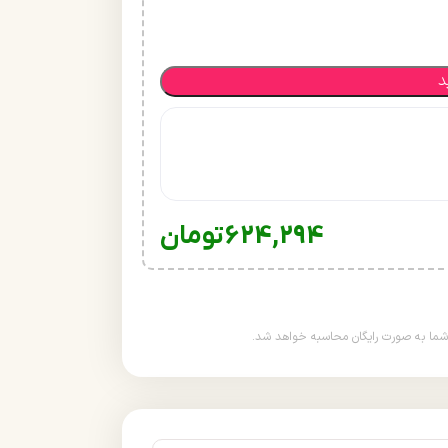
د
624,294
تومان