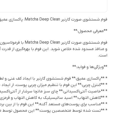
فوم شستشوی صورت گارنیر Matcha Deep Clean: پاکسازی عمیق و کنترل چربی برای پوست‌های مستعد آکنه**
**معرفی محصول:**
فوم شستشوی صورت گار
و منافذ مسدود شده خلاص شوید. این فوم با بهره‌گیری از قدرت آ
است.
**ویژگی‌ها و فواید:**
* **پاکسازی عمیق:** فوم شستشوی گارنیر با ایجاد کف غنی و لطیف
* **کنترل چربی:** این فوم با تنظیم میزان چربی پوست، از ایجاد
* **خاصیت آنتی‌اکسیدانی:** چای سبز ماتچا سرشار از آنتی‌اکسید
* **کاهش التهاب:** اسید سالیسیلیک به کاهش التهاب و قرمزی
* **مناسب برای پوست‌های مستعد آکنه:** این فوم با از بین ب
* **تست شده توسط متخصصین پوست:** این محصول توسط متخ