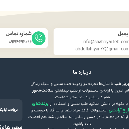
یمیل
شماره تماس
09194292096
info@shahriyarteb.co
abdollahiyan22@gmail.co
درباره ما
یار طب
با سال‌ها تجربه در زمینه طب سنتی و سبک زندگی
م، امروز با ارائه‌ی محصولات آرایشی بهداشتی
سلامت‌محور
،
همراه زیبایی و تندرستی شماست.
برندهای
 با تکیه بر دانش اساتید طب سنتی و استفاده از
دریافت اپلی
رح آرایشی
، محصولاتی فاقد مواد مضر و سازگار با پوست و
ارائه می‌دهیم تا در مسیر زیبایی، به سلامتی شما هم اهمیت
داده باشیم.
مجوز ها و ن