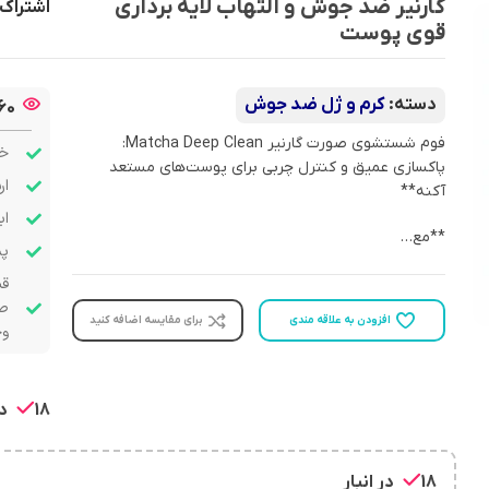
گارنیر ضد جوش و التهاب لایه برداری
اشتراک 
قوی پوست
دسته:
کرم و ژل ضد جوش
60
فوم شستشوی صورت گارنیر Matcha Deep Clean:
خر
پاکسازی عمیق و کنترل چربی برای پوست‌های مستعد
ار
آکنه**
اب
**مع…
پشت
قب
صو
افزودن به علاقه مندی
برای مقایسه اضافه کنید
وج
18 در انبار
18 در انبار