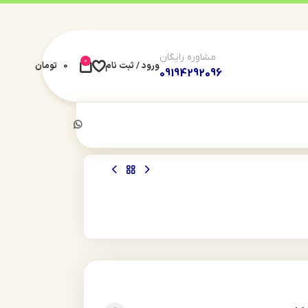
مشاوره رایگان
0
ورود / ثبت نام
0
تومان
09194292096