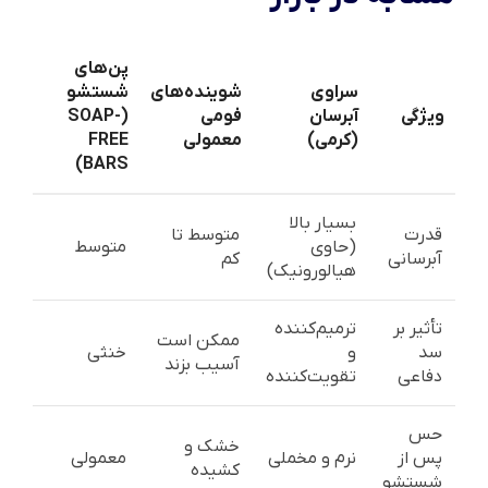
پن‌های
سراوی
شوینده‌های
شستشو
ویژگی
آبرسان
فومی
(SOAP-
(کرمی)
معمولی
FREE
BARS)
بسیار بالا
قدرت
متوسط تا
(حاوی
متوسط
آبرسانی
کم
هیالورونیک)
تأثیر بر
ترمیم‌کننده
ممکن است
سد
و
خنثی
آسیب بزند
دفاعی
تقویت‌کننده
حس
خشک و
پس از
نرم و مخملی
معمولی
کشیده
شستشو