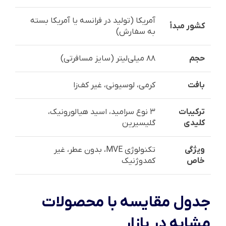
آمریکا (تولید در فرانسه یا آمریکا بسته
کشور مبدأ
به سفارش)
حجم
۸۸ میلی‌لیتر (سایز مسافرتی)
بافت
کرمی، لوسیونی، غیر کف‌زا
ترکیبات
۳ نوع سرامید، اسید هیالورونیک،
کلیدی
گلیسیرین
ویژگی
تکنولوژی MVE، بدون عطر، غیر
خاص
کمدوژنیک
جدول مقایسه با محصولات
مشابه در بازار