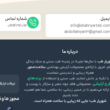
یمیل
شماره تماس
09194292096
info@shahriyarteb.co
abdollahiyan22@gmail.co
درباره ما
یار طب
با سال‌ها تجربه در زمینه طب سنتی و سبک زندگی
م، امروز با ارائه‌ی محصولات آرایشی بهداشتی
سلامت‌محور
،
همراه زیبایی و تندرستی شماست.
برندهای
 با تکیه بر دانش اساتید طب سنتی و استفاده از
دریافت اپلی
رح آرایشی
، محصولاتی فاقد مواد مضر و سازگار با پوست و
ارائه می‌دهیم تا در مسیر زیبایی، به سلامتی شما هم اهمیت
داده باشیم.
مجوز ها و ن
شهریار طب؛ جایی که زیبایی با سلامت همراه است.