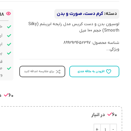
دسته:
کرم دست، صورت و بدن
18
لوسیون بدن و دست کریس مدل رایحه ابریشم (Silky
خر
Smooth) حجم 100 میل
ار
شناسه محصول: 8992929652397
اب
ویژگی…
پشت
قب
صو
افزودن به علاقه مندی
برای مقایسه اضافه کنید
وج
60 در انبار
60 در انبار