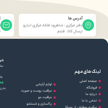
آدرس ها
ا
دفتر مرکزی : شاهرود فلکه مرکزی انبارو
m
ارسال کالا : قشم
m
شهر
سال
لینک های مهم
ما
صفحه اصلی
مط
لوازم آرایشی
فروشگاه
بدن 
مراقبت پوست و صورت
درباره ما
مراقبت مو
تماس با ما
پاکسازی و شستشو
پیگیری سفارش از روبیکا