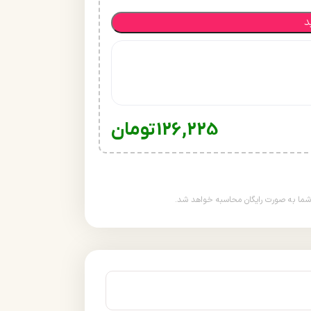
د
126,225
تومان