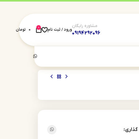
مشاوره رایگان
0
ورود / ثبت نام
0
تومان
09194292096
گذاری: