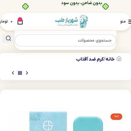
بدون ضامن، بدون سود
0
منو
0
تومان
خانه
کرم ضد آفتاب
-10%