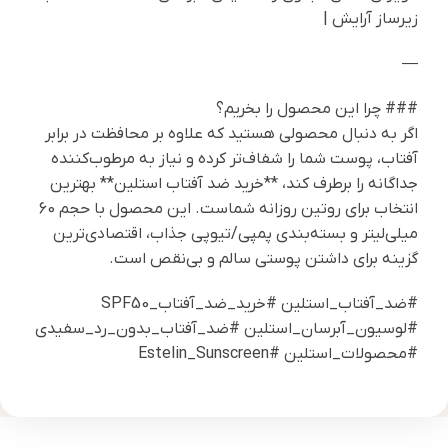
زیرساز آرایش |
—
### چرا این محصول را بخریم؟
اگر به دنبال محصولی هستید که علاوه بر محافظت در برابر
آفتاب، پوست شما را شفاف‌تر کرده و نیاز به مرطوب‌کننده
جداگانه را برطرف کند، **خرید ضد آفتاب استلین** بهترین
انتخاب برای روتین روزانه شماست. این محصول با حجم 60
میلی‌لیتر و بسته‌بندی پمپی/تیوپی جذاب، اقتصادی‌ترین
گزینه برای داشتن پوستی سالم و بی‌نقص است.
#ضد_آفتاب_استلین #خرید_ضد_آفتاب_SPF50
#لوسیون_آبرسان_استلین #ضد_آفتاب_بدون_رد_سفیدی
#محصولات_استلین #Estelin_Sunscreen