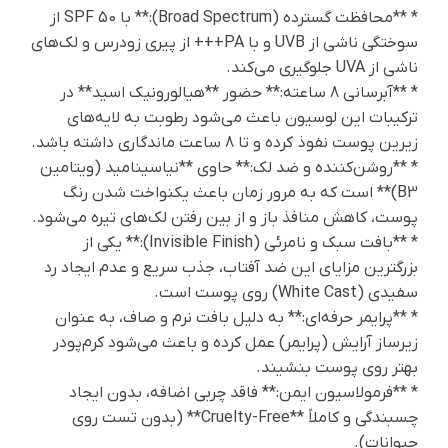
* **محافظت گسترده (Broad Spectrum):** با SPF 50 از
سوختگی ناشی از UVB و با PA+++ از پیری زودرس و لک‌های
ناشی از UVA جلوگیری می‌کند.
* **آبرسانی 8 ساعته:** حضور **هیالورونیک اسید** در
ترکیبات این لوسیون باعث می‌شود رطوبت به لایه‌های
زیرین پوست نفوذ کرده و تا 8 ساعت ماندگاری داشته باشد.
* **روشن‌کننده و ضد لک:** حاوی **نیاسینامید (ویتامین
B3)** است که به مرور زمان باعث یکنواخت شدن رنگ
پوست، کاهش منافذ باز و از بین رفتن لک‌های تیره می‌شود.
* **بافت سبک و نامرئی (Invisible Finish):** یکی از
بزرگترین مزایای این ضد آفتاب، جذب سریع و عدم ایجاد رد
سفیدی (White Cast) روی پوست است.
* **پرایمر حرفه‌ای:** به دلیل بافت نرم و صاف، به عنوان
زیرساز آرایش (پرایمر) عمل کرده و باعث می‌شود کرم‌پودر
بهتر روی پوست بنشیند.
* **فرمولاسیون ایمن:** فاقد چربی اضافه، بدون ایجاد
چسبندگی و کاملاً **Cruelty-Free** (بدون تست روی
حیوانات).