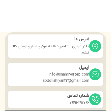
آدرس ها
دفتر مرکزی : شاهرود فلکه مرکزی انبارو ارسال کالا :
قشم
ایمیل
info@shahriyarteb.com
abdollahiyan22@gmail.com
شماره تماس
09194292096