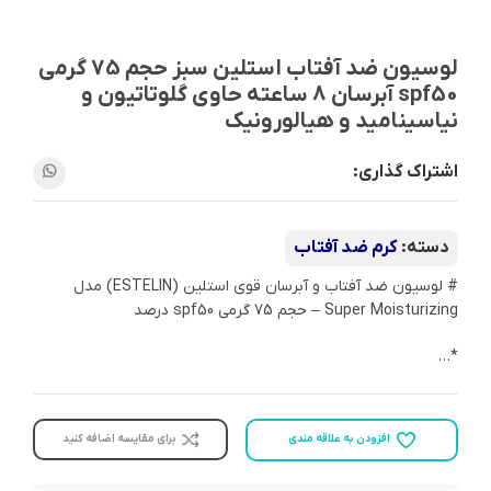
لوسیون ضد آفتاب استلین سبز حجم 75 گرمی
spf50 آبرسان 8 ساعته حاوی گلوتاتیون و
نیاسینامید و هیالورونیک
اشتراک گذاری:
دسته:
کرم ضد آفتاب
# لوسیون ضد آفتاب و آبرسان قوی استلین (ESTELIN) مدل
Super Moisturizing – حجم 75 گرمی spf50 درصد
*…
افزودن به علاقه مندی
برای مقایسه اضافه کنید