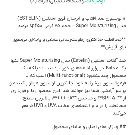
توضیحات
توضیحات تکمیلی
نظرات (0)
# لوسیون ضد آفتاب و آبرسان قوی استلین (ESTELIN)
مدل Super Moisturizing – حجم 75 گرمی spf50 درصد
**محافظت حداکثری، رطوبت‌رسانی عمقی و پایه‌ای بی‌نظیر
برای آرایش**
ضد آفتاب استلین (Estelin) مدل Super Moisturizing تنها
یک محافظ در برابر اشعه‌های خورشید نیست؛ بلکه یک
محصول چندمنظوره (Multi-functional) است که با
فرمولاسیون پیشرفته خود، جایگزین لوسیون مرطوب‌کننده و
پرایمر آرایشی شما نیز خواهد شد. این محصول با برخورداری
از **SPF 50** و شاخص **PA+++**، بالاترین سطح
محافظت را در برابر اشعه‌های مخرب UVA و UVB فراهم
می‌کند.
## ویژگی‌های اصلی و مزایای محصول