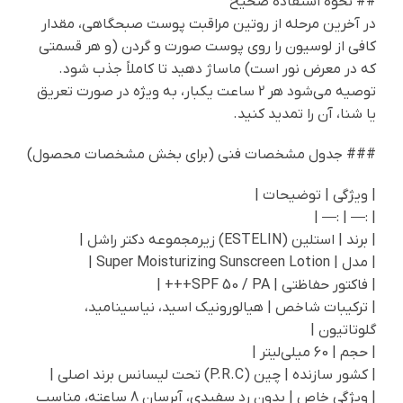
## نحوه استفاده صحیح
در آخرین مرحله از روتین مراقبت پوست صبحگاهی، مقدار
کافی از لوسیون را روی پوست صورت و گردن (و هر قسمتی
که در معرض نور است) ماساژ دهید تا کاملاً جذب شود.
توصیه می‌شود هر 2 ساعت یکبار، به ویژه در صورت تعریق
یا شنا، آن را تمدید کنید.
### جدول مشخصات فنی (برای بخش مشخصات محصول)
| ویژگی | توضیحات |
| :— | :— |
| برند | استلین (ESTELIN) زیرمجموعه دکتر راشل |
| مدل | Super Moisturizing Sunscreen Lotion |
| فاکتور حفاظتی | SPF 50 / PA+++ |
| ترکیبات شاخص | هیالورونیک اسید، نیاسینامید،
گلوتاتیون |
| حجم | 60 میلی‌لیتر |
| کشور سازنده | چین (P.R.C) تحت لیسانس برند اصلی |
| ویژگی خاص | بدون رد سفیدی، آبرسان 8 ساعته، مناسب