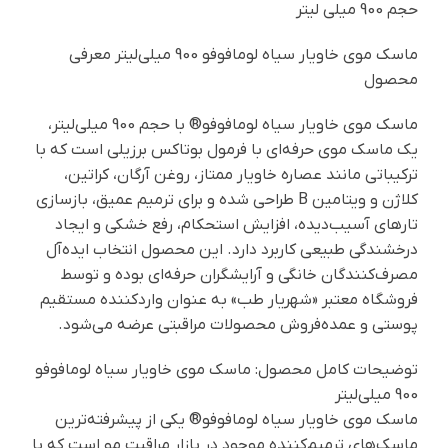
حجم 900 میلی لیتر
ماسک موی خاویار سیاه لومافوفو 900 میلی‌لیتر معرفی
محصول
ماسک موی خاویار سیاه لومافوفو® با حجم 900 میلی‌لیتر،
یک ماسک موی حرفه‌ای با فرمول بوتاکس برزیلی است که با
ترکیباتی مانند عصاره خاویار ممتاز، روغن آرگان، کراتین،
کلاژن و ویتامین B طراحی شده و برای ترمیم عمیق، بازسازی
تارهای آسیب‌دیده، افزایش استحکام، رفع خشکی و ایجاد
درخشندگی طبیعی کاربرد دارد. این محصول انتخاب ایده‌آل
مصرف‌کنندگان خانگی و آرایشگران حرفه‌ای بوده و توسط
فروشگاه معتبر «شهریار طب» به عنوان واردکننده مستقیم
پوستی و عمده‌فروش محصولات مراقبتی عرضه می‌شود.
توضیحات کامل محصول: ماسک موی خاویار سیاه لومافوفو
900 میلی‌لیتر
ماسک موی خاویار سیاه لومافوفو® یکی از پیشرفته‌ترین
ماسک‌های ترمیم‌کننده موجود در بازار مراقبت مو است که با