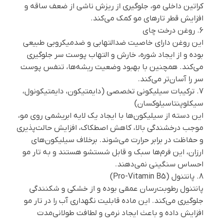
کراتین داخلی مو، جلوگیری از ریزش ناشی از ضعف ساقه و
افزایش قطر تارهای مو کمک می‌کند.
6. روغن درخت چای
این روغن دارای خاصیت ضدالتهابی و ضدمیکروبی طبیعی
بوده و از ایجاد شوره، خارش و التهاب پوست سر جلوگیری
می‌کند. همچنین با بهبود وضعیت ریشه‌ها، تنفس پوست
سر را آسان‌تر می‌کند.
7. ترکیبات سیلیکونی تخصصی (دایمتیکون، دایمتیکونول،
سیکلوپنتاسیلوکسان)
این دسته از سیلیکون‌ها با ایجاد یک لایه ابریشمی روی مو،
موجب درخشندگی بالا، کاهش اصطکاک، افزایش حالت‌پذیری
و حفاظت در برابر حرارت می‌شوند. برخلاف سیلیکون‌های
ارزان، این فرم‌ها سبک و قابل شستشو هستند و به تار مو
احساس سنگینی نمی‌دهند.
8. پانتنول (Pro-Vitamin B5)
پانتنول رطوبت‌رسان عمقی بوده و از خشکی و شکنندگی
جلوگیری می‌کند. این ماده قابلیت نگهداری آب را در تار مو
افزایش داده و باعث ایجاد نرمی و لطافت طولانی‌مدت