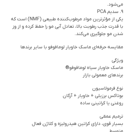
می‌شود.
9. سدیم PCA
یکی از مؤثرترین مواد مرطوب‌کننده طبیعی (NMF) است که
با قدرت جذب رطوبت بالا، تعادل آبی مو را حفظ کرده و از وز
شدن مو جلوگیری می‌کند.
مقایسه حرفه‌ای ماسک خاویار لومافوفو با سایر برندها
ویژگی
ماسک خاویار سیاه لومافوفو®
برندهای معمولی بازار
نوع فرمولاسیون
بوتاکس برزیلی + خاویار + آرگان
روغنی یا کراتینی ساده
ترمیم عمقی
بسیار قوی، دارای کراتین هیدرولیزه و کلاژن فعال
متوسط