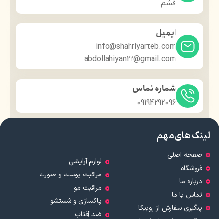
قشم
ایمیل
info@shahriyarteb.com
abdollahiyan22@gmail.com
شماره تماس
09194292096
لینک های مهم
صفحه اصلی
لوازم آرایشی
فروشگاه
مراقبت پوست و صورت
درباره ما
مراقبت مو
تماس با ما
پاکسازی و شستشو
پیگیری سفارش از روبیکا
ضد آفتاب