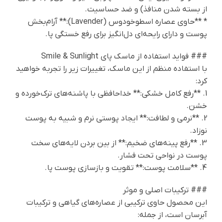
از بسته شدن منافذ) و ضد حساسیت.
* **حاوی عصاره اسطوخودوس (Lavender):** آرام‌بخش
پوست و دارای رایحه‌ای دل‌انگیز برای رفع خستگی پا.
### فواید استفاده از ماسک پای Smile & Sunlight
با استفاده منظم از این ماسک، تغییرات زیر را تجربه خواهید
کرد:
1. **رفع کامل خشکی:** خداحافظی با پاشنه‌های ترک‌خورده و
خشن.
2. **نرمی و لطافت:** ایجاد پوستی نرم و شبیه به پوست
نوزاد.
3. **رفع پینه‌های ضخیم:** از بین بردن لایه‌های سخت
پوست در نواحی تحت فشار.
4. **سلامت پوست:** تقویت و بازسازی پوست پا.
### ترکیبات اصلی و موثر
این محصول حاوی ترکیبی از عصاره‌های گیاهی و ترکیبات
آبرسان است، از جمله: