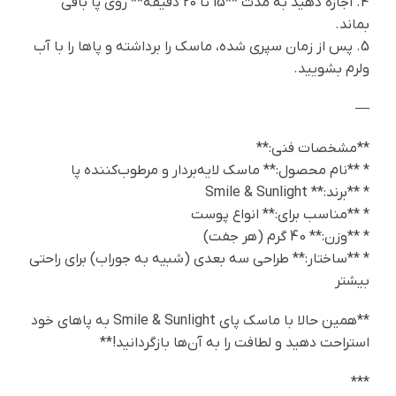
4. اجازه دهید به مدت **15 تا 20 دقیقه** روی پا باقی
بماند.
5. پس از زمان سپری شده، ماسک را برداشته و پاها را با آب
ولرم بشویید.
—
**مشخصات فنی:**
* **نام محصول:** ماسک لایه‌بردار و مرطوب‌کننده پا
* **برند:** Smile & Sunlight
* **مناسب برای:** انواع پوست
* **وزن:** 40 گرم (هر جفت)
* **ساختار:** طراحی سه بعدی (شبیه به جوراب) برای راحتی
بیشتر
**همین حالا با ماسک پای Smile & Sunlight به پاهای خود
استراحت دهید و لطافت را به آن‌ها بازگردانید!**
***