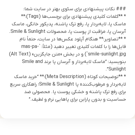
### نکات پیشنهادی برای سئوی بهتر در سایت شما:
* **کلمات کلیدی پیشنهادی برای برچسب‌ها (Tags):**
ماسک پا، لایه‌بردار پا، رفع ترک پاشنه، پدیکور خانگی، ماسک
آبرسان پا، مراقبت از پوست پا، محصولات Smile & Sunlight.
* **تصاویر:** هنگام آپلود عکس‌ها در سایت، حتماً نام
فایل‌ها را با کلمات کلیدی تغییر دهید (مثلاً: `mas-pa-
smile-sunlight.jpg`) و در بخش «متن جایگزین» (Alt Text)
بنویسید: “ماسک لایه‌بردار و آبرسان پا برند Smile and
Sunlight”.
* **توضیحات کوتاه (Meta Description):** “خرید ماسک
لایه‌بردار و مرطوب‌کننده پا Smile & Sunlight؛ راهکاری سریع
برای رفع ترک پاشنه و خشکی پوست پا. محصولی ضد
حساسیت و بدون پارابن برای پاهایی نرم و لطیف.”