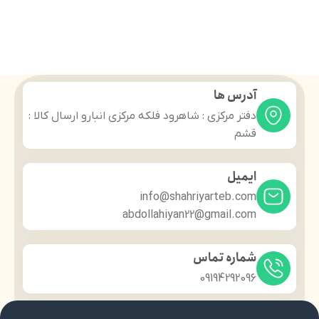
آدرس ها
دفتر مرکزی : شاهرود فلکه مرکزی انبارو ارسال کالا :
قشم
ایمیل
info@shahriyarteb.com
abdollahiyan22@gmail.com
شماره تماس
09194292096