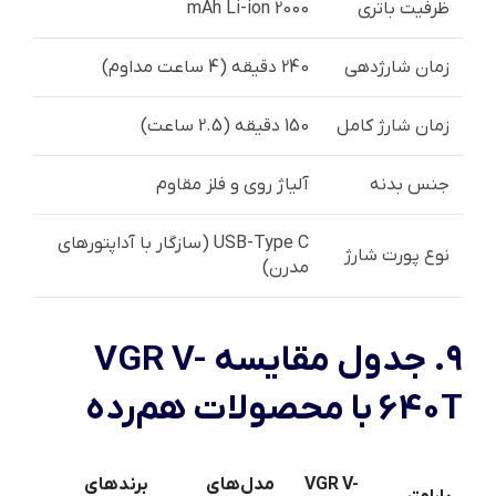
ظرفیت باتری
2000 mAh Li-ion
زمان شارژدهی
240 دقیقه (4 ساعت مداوم)
زمان شارژ کامل
150 دقیقه (2.5 ساعت)
جنس بدنه
آلیاژ روی و فلز مقاوم
USB-Type C (سازگار با آداپتورهای
نوع پورت شارژ
مدرن)
۹. جدول مقایسه VGR V-
640T با محصولات هم‌رده
VGR V-
مدل‌های
برندهای