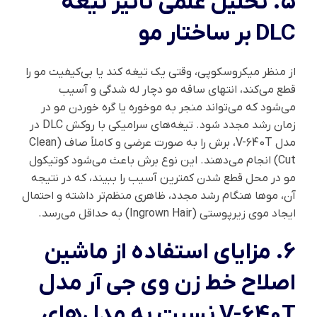
۵. تحلیل علمی تاثیر تیغه
DLC بر ساختار مو
از منظر میکروسکوپی، وقتی یک تیغه کند یا بی‌کیفیت مو را
قطع می‌کند، انتهای ساقه مو دچار له شدگی و آسیب
می‌شود که می‌تواند منجر به موخوره یا گره خوردن مو در
زمان رشد مجدد شود. تیغه‌های سرامیکی با روکش DLC در
مدل V-640T، برش را به صورت عرضی و کاملاً صاف (Clean
Cut) انجام می‌دهند. این نوع برش باعث می‌شود کوتیکول
مو در محل قطع شدن کمترین آسیب را ببیند، که در نتیجه
آن، موها هنگام رشد مجدد، ظاهری منظم‌تر داشته و احتمال
ایجاد موی زیرپوستی (Ingrown Hair) به حداقل می‌رسد.
۶. مزایای استفاده از
ماشین
اصلاح خط زن وی جی آر مدل
V-640T
نسبت به مدل‌های