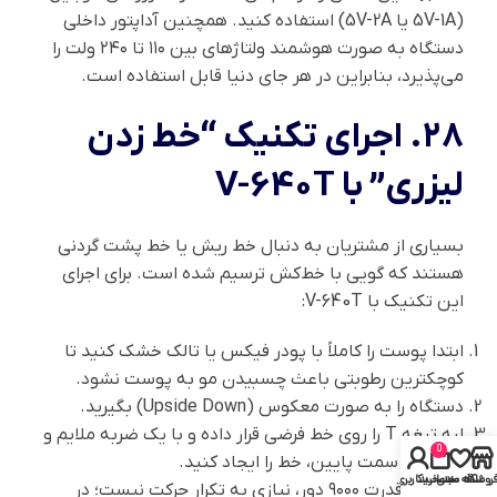
(5V-1A یا 5V-2A) استفاده کنید. همچنین آداپتور داخلی
دستگاه به صورت هوشمند ولتاژهای بین ۱۱۰ تا ۲۴۰ ولت را
می‌پذیرد، بنابراین در هر جای دنیا قابل استفاده است.
۲۸. اجرای تکنیک “خط زدن
لیزری” با V-640T
بسیاری از مشتریان به دنبال خط ریش یا خط پشت گردنی
هستند که گویی با خط‌کش ترسیم شده است. برای اجرای
این تکنیک با V-640T:
ابتدا پوست را کاملاً با پودر فیکس یا تالک خشک کنید تا
کوچکترین رطوبتی باعث چسبیدن مو به پوست نشود.
دستگاه را به صورت معکوس (Upside Down) بگیرید.
لبه تیغه T را روی خط فرضی قرار داده و با یک ضربه ملایم و
0
سریع به سمت پایین، خط را ایجاد کنید.
روشگاه
علاقه مندی
سبد خرید
حساب کاربری من
به دلیل قدرت ۹۰۰۰ دور، نیازی به تکرار حرکت نیست؛ در