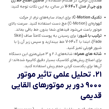
همکاران گرامی، در هنگام استفاده از
ماشین اصلاح خط زن
وی جی آر مدل V-640T
در سالن، به این نکات توجه کنید:
تکنیک C-Motion:
برای ایجاد سایه‌های نرم، از حرکت
گهواره‌ای (C-Motion) مچ دست استفاده کنید. سرعت بالای
موتور باعث می‌شود فیدهای شما بدون خط باقی بماند.
ترکیب با شیور:
برای رسیدن به پوست کاملاً صاف (Skin
Fade)، ابتدا با V-640T خط بیندازید و سپس زیر آن را با
شیور فویلی تمیز کنید.
شانه های همراه:
شانه‌های 1، 2 و 3 میلی‌متری این دستگاه
برای اصلاح ریش‌های کلاسیک بسیار دقیق کالیبره شده‌اند؛ از
آن‌ها برای یکدست کردن حجم ریش استفاده کنید.
۲۱. تحلیل علمی تاثیر موتور
۹۰۰۰ دور بر موتورهای القایی
قدیمی