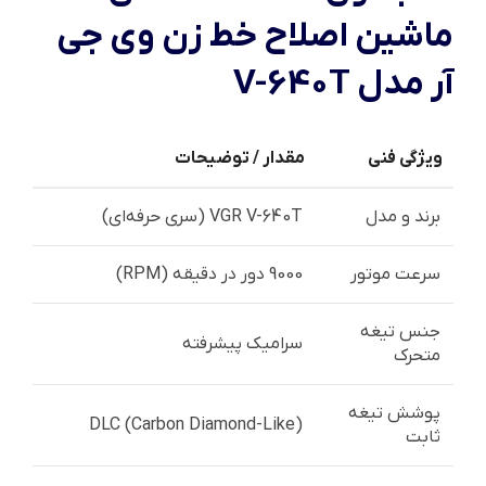
ماشین اصلاح خط زن وی جی
آر مدل V-640T
ویژگی فنی
مقدار / توضیحات
برند و مدل
VGR V-640T (سری حرفه‌ای)
سرعت موتور
9000 دور در دقیقه (RPM)
جنس تیغه
سرامیک پیشرفته
متحرک
پوشش تیغه
DLC (Carbon Diamond-Like)
ثابت