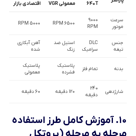
پارامتر
640T
معمولی VGR
اقتصادی بازار
سرعت
9000
5000 RPM
6500 RPM
موتور
RPM
جنس
DLC
استیل ضد
آهن آبکاری
تیغه
سرامیک
زنگ
شده
پلاستیک
پلاستیک
بدنه
تمام فلز
فشرده
معمولی
240
شارژدهی
120 دقیقه
60 دقیقه
دقیقه
۱۰. آموزش کامل طرز استفاده
مرحله به مرحله (پروتکل