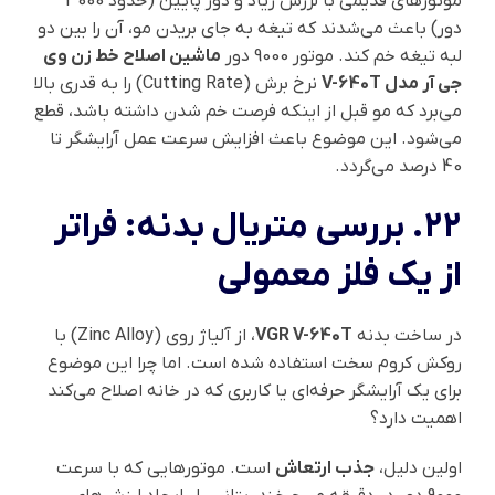
موتورهای قدیمی با لرزش زیاد و دور پایین (حدود 3000
دور) باعث می‌شدند که تیغه به جای بریدن مو، آن را بین دو
لبه تیغه خم کند. موتور 9000 دور
ماشین اصلاح خط زن وی
جی آر مدل V-640T
نرخ برش (Cutting Rate) را به قدری بالا
می‌برد که مو قبل از اینکه فرصت خم شدن داشته باشد، قطع
می‌شود. این موضوع باعث افزایش سرعت عمل آرایشگر تا
40 درصد می‌گردد.
۲۲. بررسی متریال بدنه: فراتر
از یک فلز معمولی
در ساخت بدنه
VGR V-640T
، از آلیاژ روی (Zinc Alloy) با
روکش کروم سخت استفاده شده است. اما چرا این موضوع
برای یک آرایشگر حرفه‌ای یا کاربری که در خانه اصلاح می‌کند
اهمیت دارد؟
اولین دلیل،
جذب ارتعاش
است. موتورهایی که با سرعت